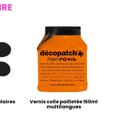
IRE
laires
Vernis colle pailletée 150ml
multilangues