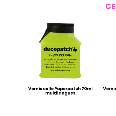
CE
Vernis colle Paperpatch 70ml
Verni
multilangues