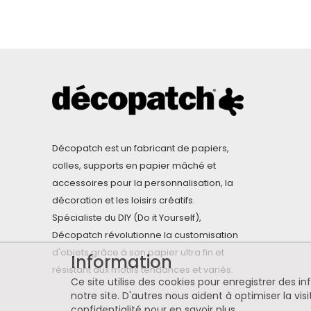
Décopatch est un fabricant de papiers,
colles, supports en papier mâché et
accessoires pour la personnalisation, la
décoration et les loisirs créatifs.
Spécialiste du DIY (Do it Yourself),
Décopatch révolutionne la customisation
d'objets grâce à son papier ultra fin et
Information
résistant aux motifs tendances et variés.
Ce site utilise des cookies pour enregistrer des 
notre site. D'autres nous aident à optimiser la visi
confidentialité pour en savoir plus
.