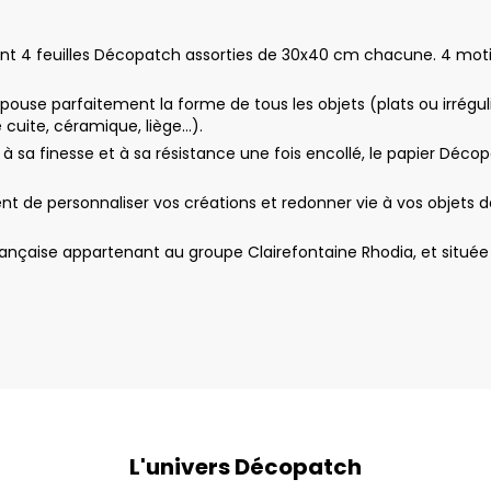
nt 4 feuilles Décopatch assorties de 30x40 cm chacune. 4 motif
ouse parfaitement la forme de tous les objets (plats ou irrégul
re cuite, céramique, liège…).
e à sa finesse et à sa résistance une fois encollé, le papier Déco
de personnaliser vos créations et redonner vie à vos objets dém
nçaise appartenant au groupe Clairefontaine Rhodia, et située 
L'univers Décopatch