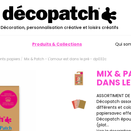
Décoration, personnalisation créative et loisirs créatifs
Produits & Collections
Qui so
ents papiers
Mix & Patch - L'amour est dans le pré - dp032c
MIX & P
DANS LE
ASSORTIMENT DE 4
Décopatch assor
différents et co
papiersavec effet
Décopatch épous
(plat...
Voir la descripti