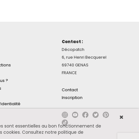
Contact :
Décopatch
6, rue Henri Becquerel
ctions
69740 GENAS
FRANCE
us ?
s
Contact
Inscription
identialité
ines sont essentielles au bon fonctionnement de
es cookies.
Consultez notre politique de