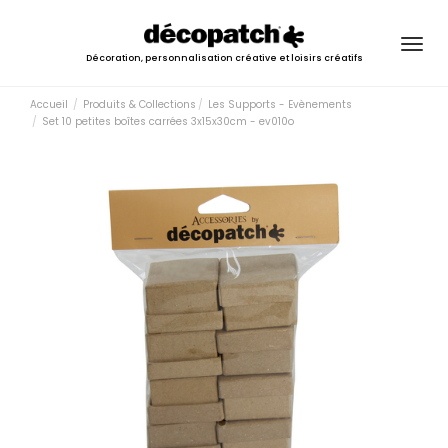
Togg
Décoration, personnalisation créative et loisirs créatifs
navig
Accueil
Produits & Collections
Les Supports - Evènements
Set 10 petites boîtes carrées 3x15x30cm - ev010o