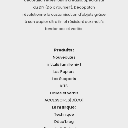
décoration et les loisirs créatifs. Spécialiste
du DIY (Do it Yourself), Décopatch
révolutionne la customisation d'objets grâce
à son papier ultra fin et résistant aux motifs
tendances et variés.
Produits :
Nouveautés
intitulé famille niv 1
Les Papiers
Les Supports
KITS
Colles et vernis
ACCESSOIRES[DÉCO]
La marque :
Technique
Déco'blog