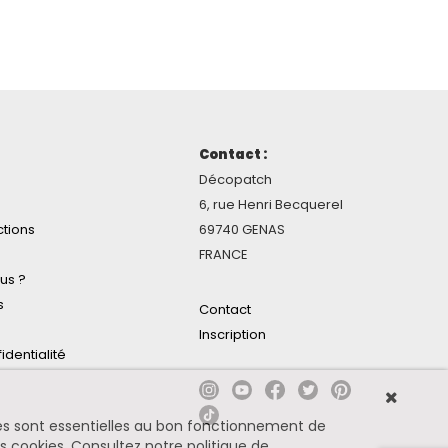
Contact :
Décopatch
6, rue Henri Becquerel
ctions
69740 GENAS
FRANCE
us ?
s
Contact
Inscription
identialité
ines sont essentielles au bon fonctionnement de
es cookies.
Consultez notre politique de