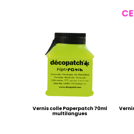
CE
Vernis colle Paperpatch 70ml
Verni
multilangues