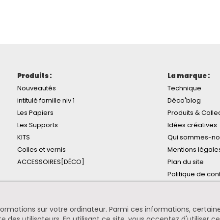
Produits :
La marque :
Nouveautés
Technique
intitulé famille niv 1
Déco'blog
Les Papiers
Produits & Colle
Les Supports
Idées créatives
KITS
Qui sommes-no
Colles et vernis
Mentions légale
ACCESSOIRES[DÉCO]
Plan du site
Politique de conf
informations sur votre ordinateur. Parmi ces informations, certa
te des utilisateurs. En utilisant ce site, vous acceptez d'utiliser c