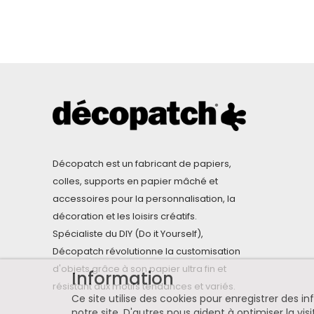
Décopatch est un fabricant de papiers,
colles, supports en papier mâché et
accessoires pour la personnalisation, la
décoration et les loisirs créatifs.
Spécialiste du DIY (Do it Yourself),
Décopatch révolutionne la customisation
d'objets grâce à son papier ultra fin et
Information
résistant aux motifs tendances et variés.
Ce site utilise des cookies pour enregistrer des 
notre site. D'autres nous aident à optimiser la visi