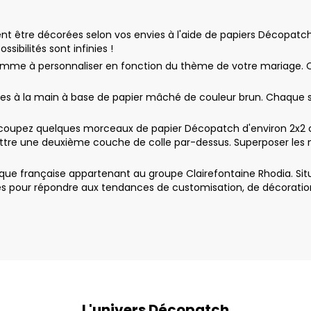
 être décorées selon vos envies à l'aide de papiers Décopatch, d
sibilités sont infinies !
mme à personnaliser en fonction du thème de votre mariage. C
ées à la main à base de papier mâché de couleur brun. Chaque 
upez quelques morceaux de papier Décopatch d'environ 2x2 cm.
ttre une deuxième couche de colle par-dessus. Superposer les m
ue française appartenant au groupe Clairefontaine Rhodia. Sit
 pour répondre aux tendances de customisation, de décoration e
L'univers Décopatch