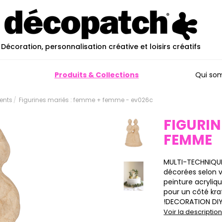
Décoration, personnalisation créative et loisirs créatifs
Produits & Collections
Qui so
ents
Figurines mariés : femme + femme - ev026c
FIGURIN
FEMME
MULTI-TECHNIQUES
décorées selon v
peinture acryliqu
pour un côté kraft
!DECORATION DIY
Voir la descripti