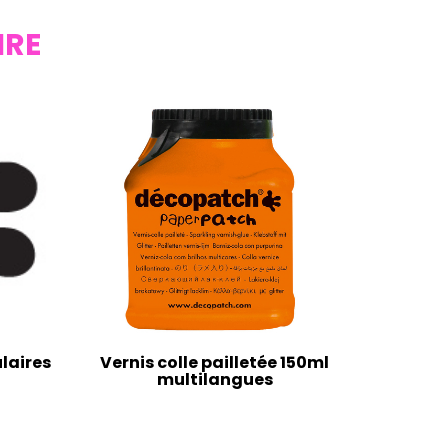
IRE
laires
Vernis colle pailletée 150ml
multilangues