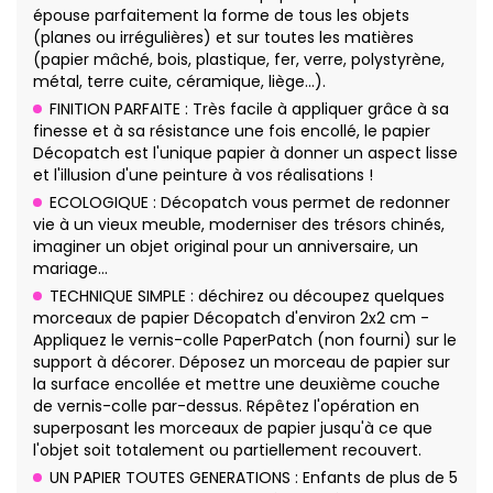
épouse parfaitement la forme de tous les objets
(planes ou irrégulières) et sur toutes les matières
(papier mâché, bois, plastique, fer, verre, polystyrène,
métal, terre cuite, céramique, liège…).
FINITION PARFAITE : Très facile à appliquer grâce à sa
finesse et à sa résistance une fois encollé, le papier
Décopatch est l'unique papier à donner un aspect lisse
et l'illusion d'une peinture à vos réalisations !
ECOLOGIQUE : Décopatch vous permet de redonner
vie à un vieux meuble, moderniser des trésors chinés,
imaginer un objet original pour un anniversaire, un
mariage…
TECHNIQUE SIMPLE : déchirez ou découpez quelques
morceaux de papier Décopatch d'environ 2x2 cm -
Appliquez le vernis-colle PaperPatch (non fourni) sur le
support à décorer. Déposez un morceau de papier sur
la surface encollée et mettre une deuxième couche
de vernis-colle par-dessus. Répêtez l'opération en
superposant les morceaux de papier jusqu'à ce que
l'objet soit totalement ou partiellement recouvert.
UN PAPIER TOUTES GENERATIONS : Enfants de plus de 5