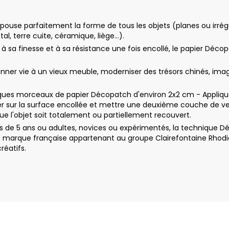
ouse parfaitement la forme de tous les objets (planes ou irrégul
tal, terre cuite, céramique, liège…).
e à sa finesse et à sa résistance une fois encollé, le papier Déco
r vie à un vieux meuble, moderniser des trésors chinés, imagine
ues morceaux de papier Décopatch d'environ 2x2 cm - Appliquez 
 sur la surface encollée et mettre une deuxième couche de ver
e l'objet soit totalement ou partiellement recouvert.
 de 5 ans ou adultes, novices ou expérimentés, la technique Dé
e marque française appartenant au groupe Clairefontaine Rhodia
réatifs.