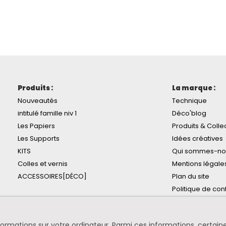
Produits :
La marque :
Nouveautés
Technique
intitulé famille niv 1
Déco'blog
Les Papiers
Produits & Colle
Les Supports
Idées créatives
KITS
Qui sommes-no
Colles et vernis
Mentions légale
ACCESSOIRES[DÉCO]
Plan du site
Politique de conf
informations sur votre ordinateur. Parmi ces informations, certa