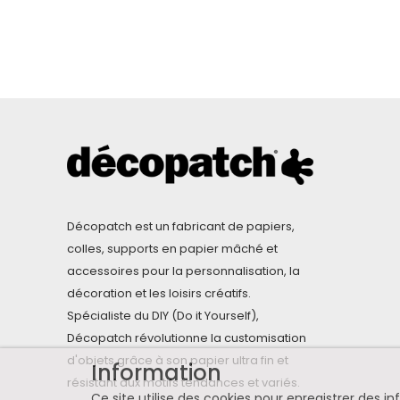
Décopatch est un fabricant de papiers,
colles, supports en papier mâché et
accessoires pour la personnalisation, la
décoration et les loisirs créatifs.
Spécialiste du DIY (Do it Yourself),
Décopatch révolutionne la customisation
d'objets grâce à son papier ultra fin et
Information
résistant aux motifs tendances et variés.
Ce site utilise des cookies pour enregistrer des 