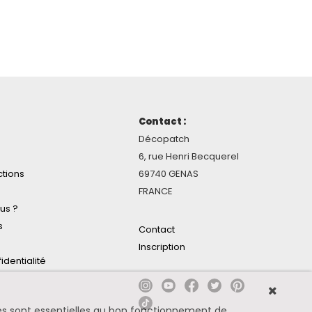
Contact :
Décopatch
6, rue Henri Becquerel
ctions
69740 GENAS
FRANCE
us ?
s
Contact
Inscription
identialité
ines sont essentielles au bon fonctionnement de