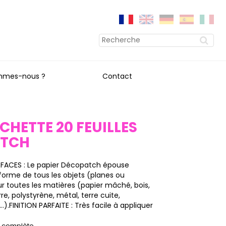
mmes-nous ?
Contact
OCHETTE 20 FEUILLES
ATCH
RFACES : Le papier Décopatch épouse
forme de tous les objets (planes ou
sur toutes les matières (papier mâché, bois,
rre, polystyrène, métal, terre cuite,
).FINITION PARFAITE : Très facile à appliquer
on complète