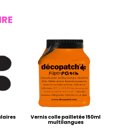
IRE
laires
Vernis colle pailletée 150ml
multilangues