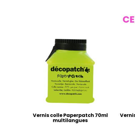
CE
Vernis colle Paperpatch 70ml
Verni
multilangues