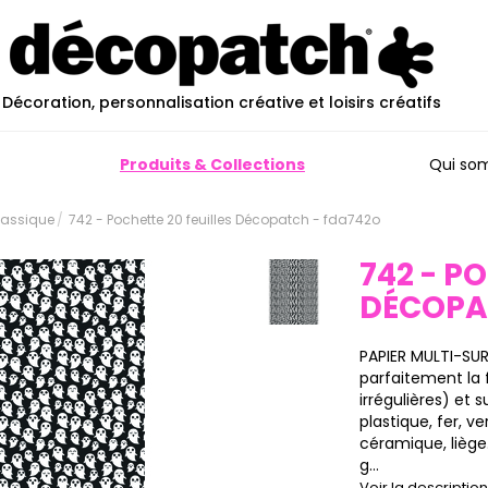
Décoration, personnalisation créative et loisirs créatifs
Produits & Collections
Qui so
Classique
742 - Pochette 20 feuilles Décopatch - fda742o
742 - P
DÉCOP
PAPIER MULTI-SU
parfaitement la 
irrégulières) et 
plastique, fer, ve
céramique, liège…
g...
Voir la descripti