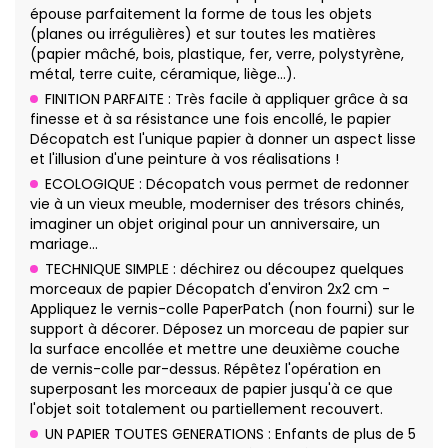
épouse parfaitement la forme de tous les objets
(planes ou irrégulières) et sur toutes les matières
(papier mâché, bois, plastique, fer, verre, polystyrène,
métal, terre cuite, céramique, liège…).
FINITION PARFAITE : Très facile à appliquer grâce à sa
finesse et à sa résistance une fois encollé, le papier
Décopatch est l'unique papier à donner un aspect lisse
et l'illusion d'une peinture à vos réalisations !
ECOLOGIQUE : Décopatch vous permet de redonner
vie à un vieux meuble, moderniser des trésors chinés,
imaginer un objet original pour un anniversaire, un
mariage…
TECHNIQUE SIMPLE : déchirez ou découpez quelques
morceaux de papier Décopatch d'environ 2x2 cm -
Appliquez le vernis-colle PaperPatch (non fourni) sur le
support à décorer. Déposez un morceau de papier sur
la surface encollée et mettre une deuxième couche
de vernis-colle par-dessus. Répêtez l'opération en
superposant les morceaux de papier jusqu'à ce que
l'objet soit totalement ou partiellement recouvert.
UN PAPIER TOUTES GENERATIONS : Enfants de plus de 5