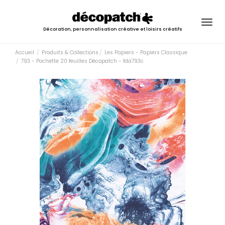
Togg
Décoration, personnalisation créative et loisirs créatifs
navig
Accueil
Produits & Collections
Les Papiers - Papiers Classique
793 - Pochette 20 feuilles Décopatch - fda793c