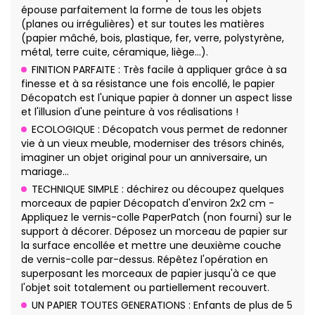
épouse parfaitement la forme de tous les objets
(planes ou irrégulières) et sur toutes les matières
(papier mâché, bois, plastique, fer, verre, polystyrène,
métal, terre cuite, céramique, liège…).
FINITION PARFAITE : Très facile à appliquer grâce à sa
finesse et à sa résistance une fois encollé, le papier
Décopatch est l'unique papier à donner un aspect lisse
et l'illusion d'une peinture à vos réalisations !
ECOLOGIQUE : Décopatch vous permet de redonner
vie à un vieux meuble, moderniser des trésors chinés,
imaginer un objet original pour un anniversaire, un
mariage…
TECHNIQUE SIMPLE : déchirez ou découpez quelques
morceaux de papier Décopatch d'environ 2x2 cm -
Appliquez le vernis-colle PaperPatch (non fourni) sur le
support à décorer. Déposez un morceau de papier sur
la surface encollée et mettre une deuxième couche
de vernis-colle par-dessus. Répêtez l'opération en
superposant les morceaux de papier jusqu'à ce que
l'objet soit totalement ou partiellement recouvert.
UN PAPIER TOUTES GENERATIONS : Enfants de plus de 5