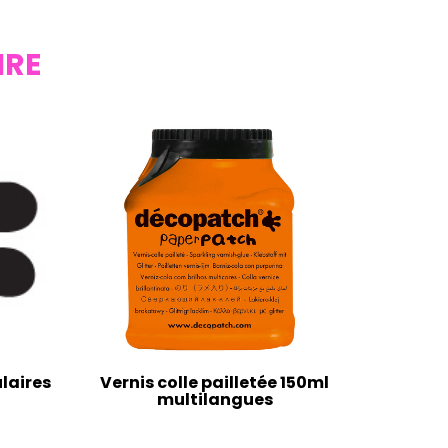
IRE
laires
Vernis colle pailletée 150ml
multilangues