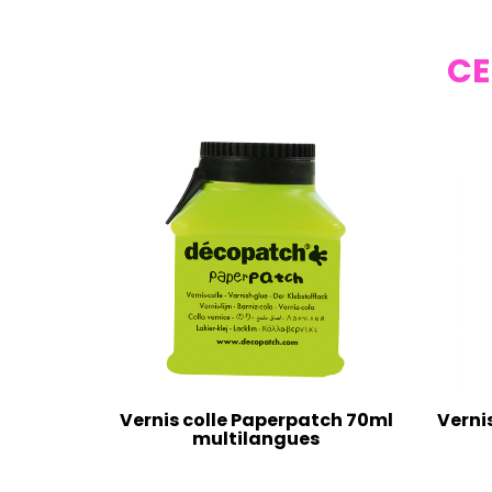
CE
Vernis colle Paperpatch 70ml
Verni
multilangues