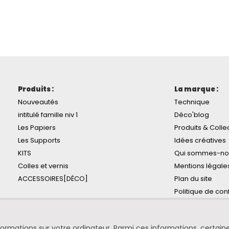
Produits :
La marque :
Nouveautés
Technique
intitulé famille niv 1
Déco'blog
Les Papiers
Produits & Colle
Les Supports
Idées créatives
KITS
Qui sommes-no
Colles et vernis
Mentions légale
ACCESSOIRES[DÉCO]
Plan du site
Politique de conf
informations sur votre ordinateur. Parmi ces informations, certa