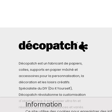
Décopatch est un fabricant de papiers,
colles, supports en papier mâché et
accessoires pour la personnalisation, la
décoration et les loisirs créatifs.
Spécialiste du DIY (Do it Yourself),
Décopatch révolutionne la customisation
d'objets grâce à son papier ultra fin et
Information
résistant aux motifs tendances et variés.
Ce site utilise des cookies pour enregistrer des 