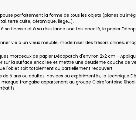
ouse parfaitement la forme de tous les objets (planes ou irrégul
tal, terre cuite, céramique, liège…).
e à sa finesse et à sa résistance une fois encollé, le papier Déco
r vie à un vieux meuble, moderniser des trésors chinés, imagine
ues morceaux de papier Décopatch d'environ 2x2 cm - Appliquez 
 sur la surface encollée et mettre une deuxième couche de ver
e l'objet soit totalement ou partiellement recouvert.
 de 5 ans ou adultes, novices ou expérimentés, la technique Dé
e marque française appartenant au groupe Clairefontaine Rhodia
réatifs.