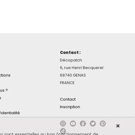
Contact :
Décopatch
6, rue Henri Becquerel
ctions
69740 GENAS
FRANCE
us ?
s
Contact
Inscription
identialité
ines sont essentielles au bon fonctionnement de