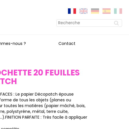
mmes-nous ?
Contact
OCHETTE 20 FEUILLES
ATCH
RFACES : Le papier Décopatch épouse
forme de tous les objets (planes ou
sur toutes les matières (papier mâché, bois,
rre, polystyrène, métal, terre cuite,
).FINITION PARFAITE : Très facile à appliquer
on complète