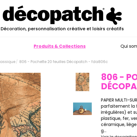
Décoration, personnalisation créative et loisirs créatifs
Produits & Collections
Qui so
Classique
806 - Pochette 20 feuilles Décopatch - fda806c
806 - P
DÉCOP
PAPIER MULTI-SU
parfaitement la 
irrégulières) et 
plastique, fer, ve
céramique, liège…
g...
Voir la descripti