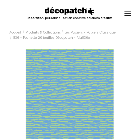
Togg
Décoration, personnalisation créative et loisirs créatifs
navig
Accueil
Produits & Collections
Les Papiers - Papiers Classique
836 - Pochette 20 feuilles Décopatch - fda836c