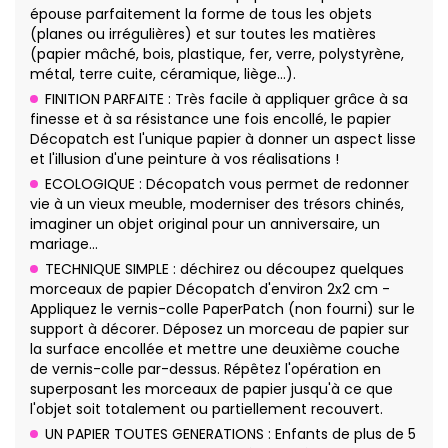
épouse parfaitement la forme de tous les objets
(planes ou irrégulières) et sur toutes les matières
(papier mâché, bois, plastique, fer, verre, polystyrène,
métal, terre cuite, céramique, liège…).
FINITION PARFAITE : Très facile à appliquer grâce à sa
finesse et à sa résistance une fois encollé, le papier
Décopatch est l'unique papier à donner un aspect lisse
et l'illusion d'une peinture à vos réalisations !
ECOLOGIQUE : Décopatch vous permet de redonner
vie à un vieux meuble, moderniser des trésors chinés,
imaginer un objet original pour un anniversaire, un
mariage…
TECHNIQUE SIMPLE : déchirez ou découpez quelques
morceaux de papier Décopatch d'environ 2x2 cm -
Appliquez le vernis-colle PaperPatch (non fourni) sur le
support à décorer. Déposez un morceau de papier sur
la surface encollée et mettre une deuxième couche
de vernis-colle par-dessus. Répêtez l'opération en
superposant les morceaux de papier jusqu'à ce que
l'objet soit totalement ou partiellement recouvert.
UN PAPIER TOUTES GENERATIONS : Enfants de plus de 5