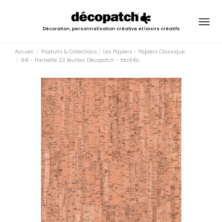
Togg
Décoration, personnalisation créative et loisirs créatifs
navig
Accueil
Produits & Collections
Les Papiers - Papiers Classique
841 - Pochette 20 feuilles Décopatch - fda841c