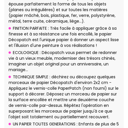
épouse parfaitement la forme de tous les objets
(planes ou irrégulières) et sur toutes les matières
(papier mâché, bois, plastique, fer, verre, polystyrène,
métal, terre cuite, céramique, liège…).
FINITION PARFAITE : Très facile à appliquer grâce à sa
finesse et à sa résistance une fois encollé, le papier
Décopatch est l'unique papier à donner un aspect lisse
et l'illusion d'une peinture à vos réalisations !
ECOLOGIQUE : Décopatch vous permet de redonner
vie à un vieux meuble, moderniser des trésors chinés,
imaginer un objet original pour un anniversaire, un
mariage…
TECHNIQUE SIMPLE : déchirez ou découpez quelques
morceaux de papier Décopatch d'environ 2x2 cm -
Appliquez le vernis-colle PaperPatch (non fourni) sur le
support à décorer. Déposez un morceau de papier sur
la surface encollée et mettre une deuxième couche
de vernis-colle par-dessus. Répêtez l'opération en
superposant les morceaux de papier jusqu'à ce que
l'objet soit totalement ou partiellement recouvert.
UN PAPIER TOUTES GENERATIONS : Enfants de plus de 5