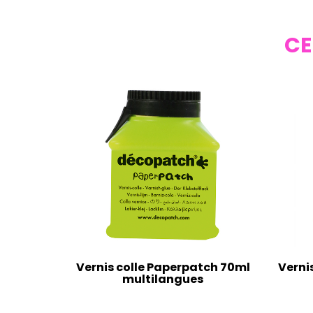
CE
Vernis colle Paperpatch 70ml
Verni
multilangues