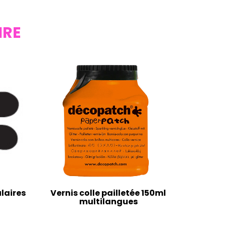
IRE
laires
Vernis colle pailletée 150ml
multilangues