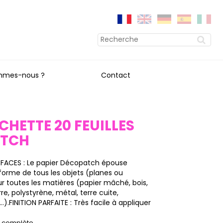
mmes-nous ?
Contact
OCHETTE 20 FEUILLES
ATCH
RFACES : Le papier Décopatch épouse
forme de tous les objets (planes ou
sur toutes les matières (papier mâché, bois,
rre, polystyrène, métal, terre cuite,
).FINITION PARFAITE : Très facile à appliquer
on complète