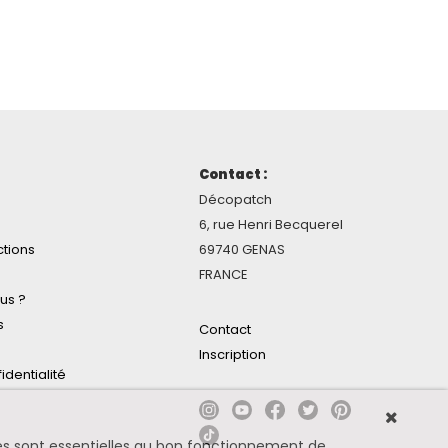
Contact :
Décopatch
6, rue Henri Becquerel
ctions
69740 GENAS
FRANCE
us ?
s
Contact
Inscription
identialité
ines sont essentielles au bon fonctionnement de