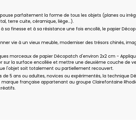
ouse parfaitement la forme de tous les objets (planes ou irrégul
tal, terre cuite, céramique, liège…).
e à sa finesse et à sa résistance une fois encollé, le papier Déco
r vie à un vieux meuble, moderniser des trésors chinés, imagine
ues morceaux de papier Décopatch d'environ 2x2 cm - Appliquez 
 sur la surface encollée et mettre une deuxième couche de ver
e l'objet soit totalement ou partiellement recouvert.
 de 5 ans ou adultes, novices ou expérimentés, la technique Dé
e marque française appartenant au groupe Clairefontaine Rhodia
réatifs.