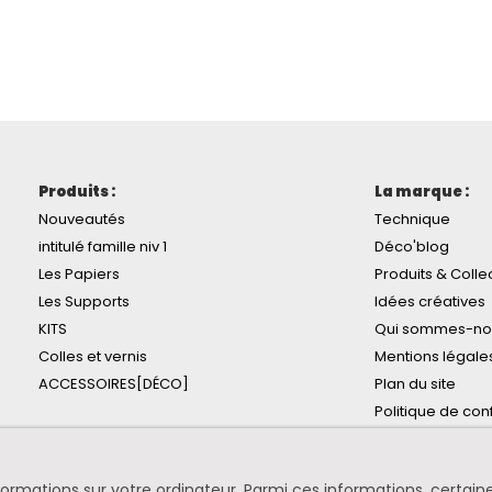
Produits :
La marque :
Nouveautés
Technique
intitulé famille niv 1
Déco'blog
Les Papiers
Produits & Colle
Les Supports
Idées créatives
KITS
Qui sommes-no
Colles et vernis
Mentions légale
ACCESSOIRES[DÉCO]
Plan du site
Politique de conf
informations sur votre ordinateur. Parmi ces informations, certa