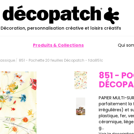
Décoration, personnalisation créative et loisirs créatifs
Produits & Collections
Qui so
Classique
851 - Pochette 20 feuilles Décopatch - fda851c
851 - P
DÉCOP
PAPIER MULTI-SU
parfaitement la 
irrégulières) et 
plastique, fer, ve
céramique, liège…
g...
Voir la descripti