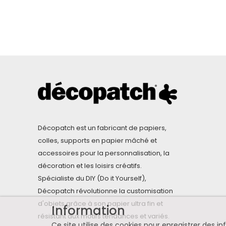
Décopatch est un fabricant de papiers,
colles, supports en papier mâché et
accessoires pour la personnalisation, la
décoration et les loisirs créatifs.
Spécialiste du DIY (Do it Yourself),
Décopatch révolutionne la customisation
d'objets grâce à son papier ultra fin et
Information
résistant aux motifs tendances et variés.
Ce site utilise des cookies pour enregistrer des 