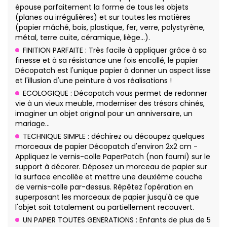
épouse parfaitement la forme de tous les objets
(planes ou irrégulières) et sur toutes les matières
(papier mâché, bois, plastique, fer, verre, polystyrène,
métal, terre cuite, céramique, liège…).
FINITION PARFAITE : Très facile à appliquer grâce à sa
finesse et à sa résistance une fois encollé, le papier
Décopatch est l'unique papier à donner un aspect lisse
et l'illusion d'une peinture à vos réalisations !
ECOLOGIQUE : Décopatch vous permet de redonner
vie à un vieux meuble, moderniser des trésors chinés,
imaginer un objet original pour un anniversaire, un
mariage…
TECHNIQUE SIMPLE : déchirez ou découpez quelques
morceaux de papier Décopatch d'environ 2x2 cm -
Appliquez le vernis-colle PaperPatch (non fourni) sur le
support à décorer. Déposez un morceau de papier sur
la surface encollée et mettre une deuxième couche
de vernis-colle par-dessus. Répêtez l'opération en
superposant les morceaux de papier jusqu'à ce que
l'objet soit totalement ou partiellement recouvert.
UN PAPIER TOUTES GENERATIONS : Enfants de plus de 5