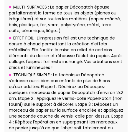
MULTI-SURFACES : Le papier Décopatch épouse
parfaitement la forme de tous les objets (planes ou
irrégulières) et sur toutes les matières (papier mâché,
bois, plastique, fer, verre, polystyrène, métal, terre
cuite, céramique, liège…).
EFFET FOIL : L'impression foil est une technique de
dorure à chaud permettant la création d'effets
métallisés. Elle facilite la mise en relief de certains
éléments du dessin et réhausse l'éclat du papier. Après
collage, l'aspect foil reste inchangé. Vos créations sont
chics et lumineuses !
TECHNIQUE SIMPLE : La technique Décopatch
s'adresse aussi bien aux enfants de plus de 5 ans
qu'aux adultes. Etape 1 : Déchirez ou Découpez
quelques morceaux de papier Décopatch d'environ 2x2
cm. Etape 2 : Appliquez le vernis-colle PaperPatch (non
fourni) sur le support à décorer. Etape 3 : Déposez un
morceau de papier sur la surface encollée et appliquez
une seconde couche de vernis-colle par-dessus. Etape
4 : Répêtez l'opération en superposant les morceaux
de papier jusqu'à ce que l'objet soit totalement ou