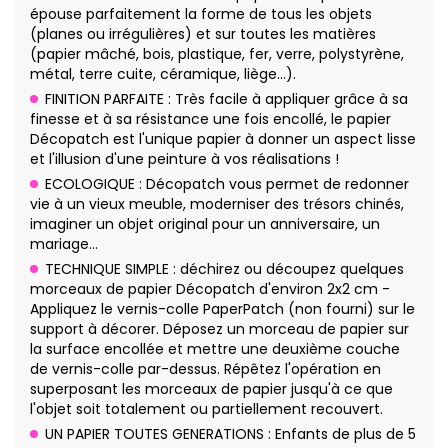
épouse parfaitement la forme de tous les objets
(planes ou irrégulières) et sur toutes les matières
(papier mâché, bois, plastique, fer, verre, polystyrène,
métal, terre cuite, céramique, liège…).
FINITION PARFAITE : Très facile à appliquer grâce à sa
finesse et à sa résistance une fois encollé, le papier
Décopatch est l'unique papier à donner un aspect lisse
et l'illusion d'une peinture à vos réalisations !
ECOLOGIQUE : Décopatch vous permet de redonner
vie à un vieux meuble, moderniser des trésors chinés,
imaginer un objet original pour un anniversaire, un
mariage…
TECHNIQUE SIMPLE : déchirez ou découpez quelques
morceaux de papier Décopatch d'environ 2x2 cm -
Appliquez le vernis-colle PaperPatch (non fourni) sur le
support à décorer. Déposez un morceau de papier sur
la surface encollée et mettre une deuxième couche
de vernis-colle par-dessus. Répêtez l'opération en
superposant les morceaux de papier jusqu'à ce que
l'objet soit totalement ou partiellement recouvert.
UN PAPIER TOUTES GENERATIONS : Enfants de plus de 5