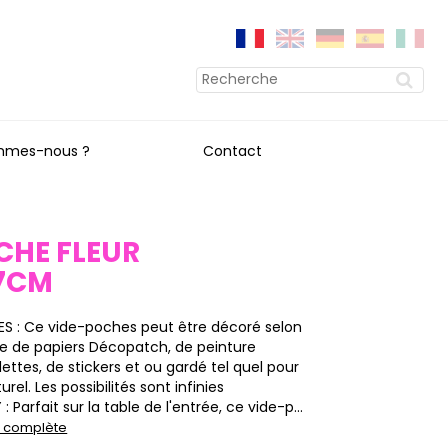
mmes-nous ?
Contact
CHE FLEUR
7CM
S : Ce vide-poches peut être décoré selon
ide de papiers Décopatch, de peinture
llettes, de stickers et ou gardé tel quel pour
rel. Les possibilités sont infinies
 Parfait sur la table de l'entrée, ce vide-p...
on complète