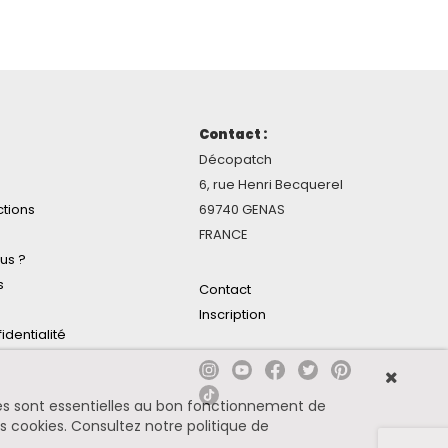
Contact :
Décopatch
6, rue Henri Becquerel
ctions
69740 GENAS
FRANCE
us ?
s
Contact
Inscription
identialité
ines sont essentielles au bon fonctionnement de
es cookies.
Consultez notre politique de