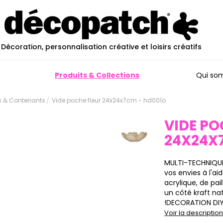
Décoration, personnalisation créative et loisirs créatifs
Produits & Collections
Qui so
ux & Contenants
Vide poche fleur 24x24x7cm - hd001o
VIDE PO
24X24X
MULTI-TECHNIQUE
vos envies à l'a
acrylique, de pai
un côté kraft natu
!DECORATION DIY :
Voir la descripti