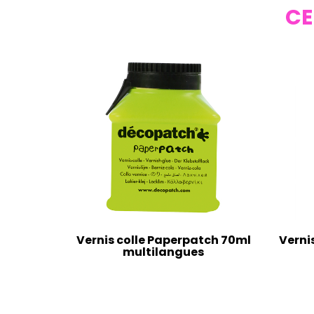
CE
Vernis colle Paperpatch 70ml
Verni
multilangues