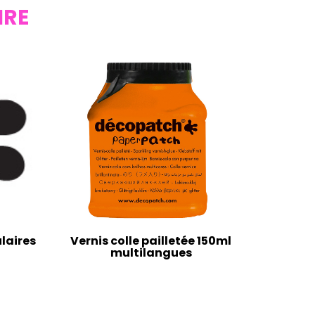
IRE
laires
Vernis colle pailletée 150ml
multilangues