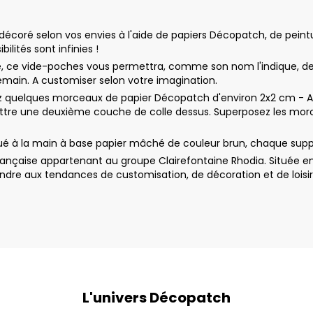
oré selon vos envies à l'aide de papiers Décopatch, de peinture
ilités sont infinies !
ée, ce vide-poches vous permettra, comme son nom l'indique, de dé
demain. A customiser selon votre imagination.
uelques morceaux de papier Décopatch d'environ 2x2 cm - Appl
ttre une deuxième couche de colle dessus. Superposez les morc
ué à la main à base papier mâché de couleur brun, chaque supp
nçaise appartenant au groupe Clairefontaine Rhodia. Située en
dre aux tendances de customisation, de décoration et de loisir
L'univers Décopatch