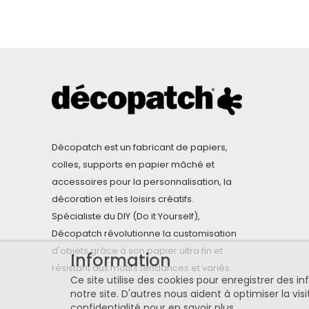
Décopatch est un fabricant de papiers,
colles, supports en papier mâché et
accessoires pour la personnalisation, la
décoration et les loisirs créatifs.
Spécialiste du DIY (Do it Yourself),
Décopatch révolutionne la customisation
d'objets grâce à son papier ultra fin et
Information
résistant aux motifs tendances et variés.
Ce site utilise des cookies pour enregistrer des 
notre site. D'autres nous aident à optimiser la visi
confidentialité pour en savoir plus
.