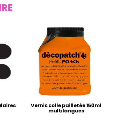
IRE
laires
Vernis colle pailletée 150ml
multilangues