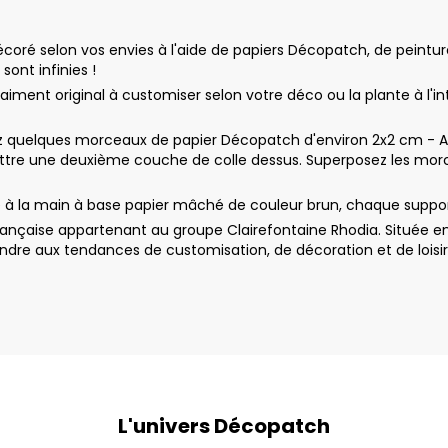
ré selon vos envies à l'aide de papiers Décopatch, de peinture a
sont infinies !
ent original à customiser selon votre déco ou la plante à l'inté
uelques morceaux de papier Décopatch d'environ 2x2 cm - Appl
ttre une deuxième couche de colle dessus. Superposez les morc
à la main à base papier mâché de couleur brun, chaque support
nçaise appartenant au groupe Clairefontaine Rhodia. Située en
dre aux tendances de customisation, de décoration et de loisir
L'univers Décopatch