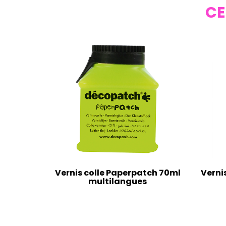
CE
Vernis colle Paperpatch 70ml
Verni
multilangues