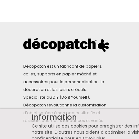
Décopatch est un fabricant de papiers,
colles, supports en papier mâché et
accessoires pour la personnalisation, la
décoration et les loisirs créatifs.
Spécialiste du DIY (Do it Yourself),
Décopatch révolutionne la customisation
d'objets grâce à son papier ultra fin et
Information
résistant aux motifs tendances et variés.
Ce site utilise des cookies pour enregistrer des 
notre site. D'autres nous aident à optimiser la visi
confidentialité pour en savoir plus
.