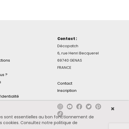
Contact :
Décopatch
6, rue Henri Becquerel
ctions
69740 GENAS
FRANCE
us ?
s
Contact
Inscription
identialité
ines sont essentielles au bon fonctionnement de
es cookies.
Consultez notre politique de