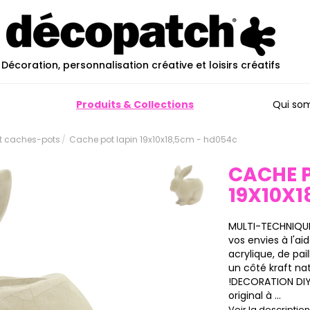
Décoration, personnalisation créative et loisirs créatifs
Produits & Collections
Qui so
et caches-pots
Cache pot lapin 19x10x18,5cm - hd054c
CACHE P
19X10X1
MULTI-TECHNIQUE
vos envies à l'a
acrylique, de pai
un côté kraft natu
!DECORATION DIY
original à ...
Voir la descripti