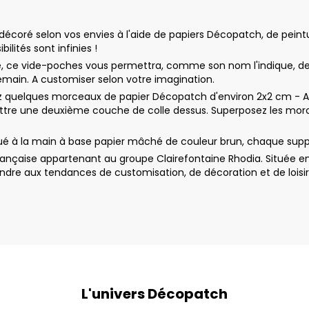
oré selon vos envies à l'aide de papiers Décopatch, de peinture
ilités sont infinies !
ée, ce vide-poches vous permettra, comme son nom l'indique, de dé
demain. A customiser selon votre imagination.
uelques morceaux de papier Décopatch d'environ 2x2 cm - Appl
ttre une deuxième couche de colle dessus. Superposez les morc
é à la main à base papier mâché de couleur brun, chaque suppo
nçaise appartenant au groupe Clairefontaine Rhodia. Située en
dre aux tendances de customisation, de décoration et de loisir
L'univers Décopatch