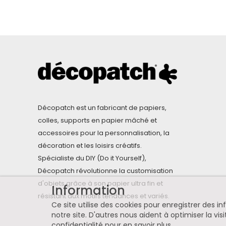
Décopatch est un fabricant de papiers,
colles, supports en papier mâché et
accessoires pour la personnalisation, la
décoration et les loisirs créatifs.
Spécialiste du DIY (Do it Yourself),
Décopatch révolutionne la customisation
d'objets grâce à son papier ultra fin et
Information
résistant aux motifs tendances et variés.
Ce site utilise des cookies pour enregistrer des 
notre site. D'autres nous aident à optimiser la visi
confidentialité pour en savoir plus
.