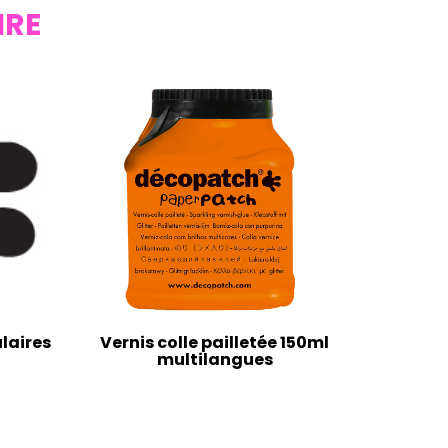
IRE
laires
Vernis colle pailletée 150ml
multilangues