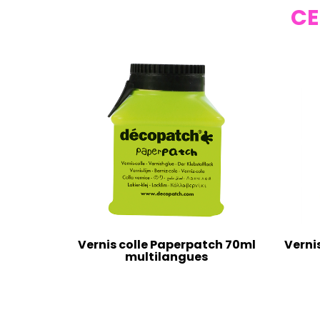
CE
Vernis colle Paperpatch 70ml
Verni
multilangues