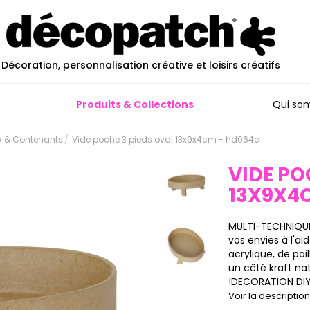
Décoration, personnalisation créative et loisirs créatifs
Produits & Collections
Qui so
ux & Contenants
Vide poche 3 pieds oval 13x9x4cm - hd064c
VIDE PO
13X9X4
MULTI-TECHNIQUE
vos envies à l'a
acrylique, de pai
un côté kraft natu
!DECORATION DIY :
Voir la descripti