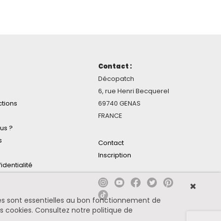
Contact :
Décopatch
6, rue Henri Becquerel
ctions
69740 GENAS
FRANCE
us ?
s
Contact
Inscription
identialité
ines sont essentielles au bon fonctionnement de
es cookies.
Consultez notre politique de