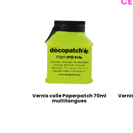
CE
Vernis colle Paperpatch 70ml
Verni
multilangues