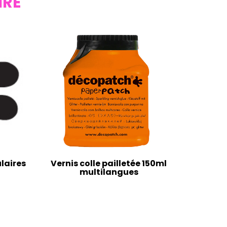
IRE
laires
Vernis colle pailletée 150ml
multilangues