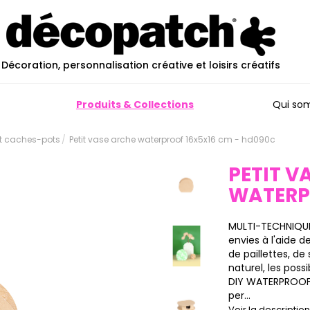
Décoration, personnalisation créative et loisirs créatifs
Produits & Collections
Qui so
et caches-pots
Petit vase arche waterproof 16x5x16 cm - hd090c
PETIT V
WATERP
MULTI-TECHNIQUE
envies à l'aide 
de paillettes, de
naturel, les poss
DIY WATERPROOF 
per...
Voir la descripti