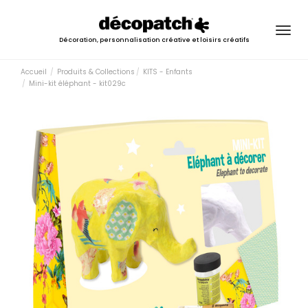
Togg
Décoration, personnalisation créative et loisirs créatifs
navig
Accueil
Produits & Collections
KITS - Enfants
Mini-kit éléphant - kit029c