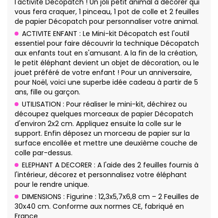
l'activité Décopatch ! Un joli petit animal à décorer qui
vous fera craquer, 1 pinceau, 1 pot de colle et 2 feuilles
de papier Décopatch pour personnaliser votre animal.
ACTIVITE ENFANT : Le Mini-kit Décopatch est l'outil
essentiel pour faire découvrir la technique Décopatch
aux enfants tout en s'amusant. A la fin de la création,
le petit éléphant devient un objet de décoration, ou le
jouet préféré de votre enfant ! Pour un anniversaire,
pour Noël, voici une superbe idée cadeau à partir de 5
ans, fille ou garçon.
UTILISATION : Pour réaliser le mini-kit, déchirez ou
découpez quelques morceaux de papier Décopatch
d'environ 2x2 cm. Appliquez ensuite la colle sur le
support. Enfin déposez un morceau de papier sur la
surface encollée et mettre une deuxième couche de
colle par-dessus.
ELEPHANT A DECORER : A l'aide des 2 feuilles fournis à
l'intérieur, décorez et personnalisez votre éléphant
pour le rendre unique.
DIMENSIONS : Figurine : 12,3x5,7x6,8 cm – 2 Feuilles de
30x40 cm. Conforme aux normes CE, fabriqué en
France