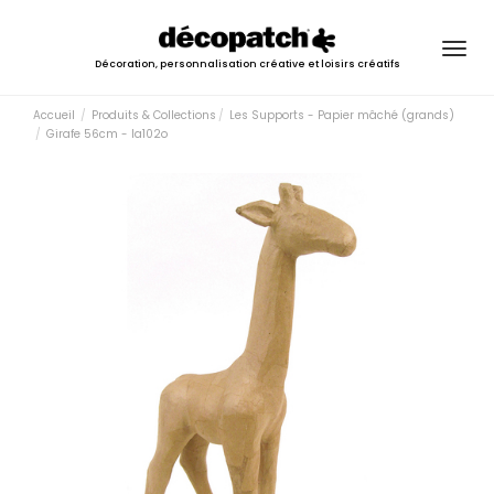
Togg
Décoration, personnalisation créative et loisirs créatifs
navig
Accueil
Produits & Collections
Les Supports - Papier mâché (grands)
Girafe 56cm - la102o