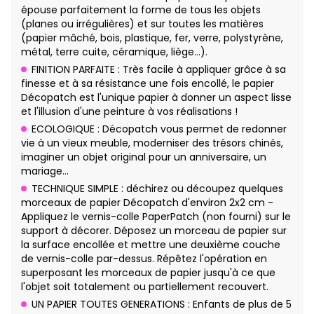
épouse parfaitement la forme de tous les objets
(planes ou irrégulières) et sur toutes les matières
(papier mâché, bois, plastique, fer, verre, polystyrène,
métal, terre cuite, céramique, liège…).
FINITION PARFAITE : Très facile à appliquer grâce à sa
finesse et à sa résistance une fois encollé, le papier
Décopatch est l'unique papier à donner un aspect lisse
et l'illusion d'une peinture à vos réalisations !
ECOLOGIQUE : Décopatch vous permet de redonner
vie à un vieux meuble, moderniser des trésors chinés,
imaginer un objet original pour un anniversaire, un
mariage…
TECHNIQUE SIMPLE : déchirez ou découpez quelques
morceaux de papier Décopatch d'environ 2x2 cm -
Appliquez le vernis-colle PaperPatch (non fourni) sur le
support à décorer. Déposez un morceau de papier sur
la surface encollée et mettre une deuxième couche
de vernis-colle par-dessus. Répêtez l'opération en
superposant les morceaux de papier jusqu'à ce que
l'objet soit totalement ou partiellement recouvert.
UN PAPIER TOUTES GENERATIONS : Enfants de plus de 5