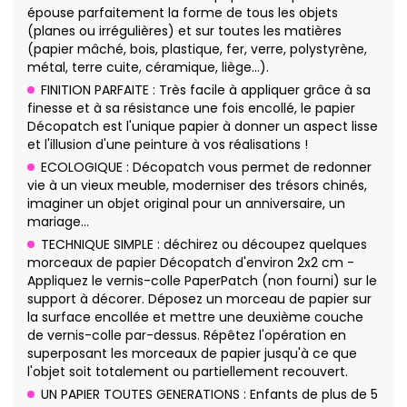
épouse parfaitement la forme de tous les objets
(planes ou irrégulières) et sur toutes les matières
(papier mâché, bois, plastique, fer, verre, polystyrène,
métal, terre cuite, céramique, liège…).
FINITION PARFAITE : Très facile à appliquer grâce à sa
finesse et à sa résistance une fois encollé, le papier
Décopatch est l'unique papier à donner un aspect lisse
et l'illusion d'une peinture à vos réalisations !
ECOLOGIQUE : Décopatch vous permet de redonner
vie à un vieux meuble, moderniser des trésors chinés,
imaginer un objet original pour un anniversaire, un
mariage…
TECHNIQUE SIMPLE : déchirez ou découpez quelques
morceaux de papier Décopatch d'environ 2x2 cm -
Appliquez le vernis-colle PaperPatch (non fourni) sur le
support à décorer. Déposez un morceau de papier sur
la surface encollée et mettre une deuxième couche
de vernis-colle par-dessus. Répêtez l'opération en
superposant les morceaux de papier jusqu'à ce que
l'objet soit totalement ou partiellement recouvert.
UN PAPIER TOUTES GENERATIONS : Enfants de plus de 5