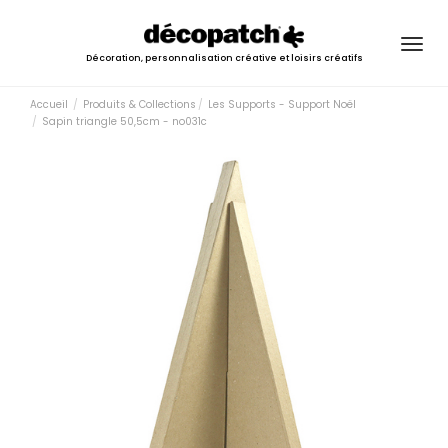
Togg
Décoration, personnalisation créative et loisirs créatifs
navig
Accueil
Produits & Collections
Les Supports - Support Noël
Sapin triangle 50,5cm - no031c