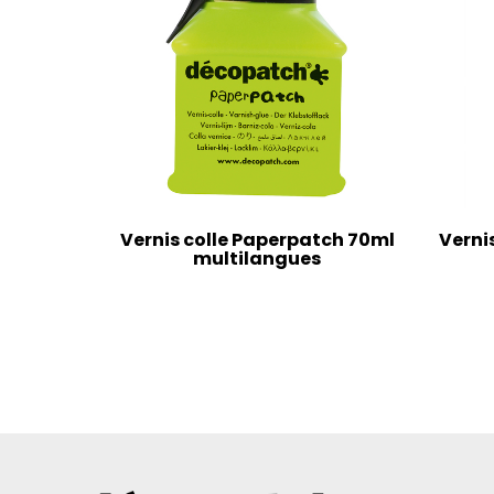
Vernis colle Paperpatch 70ml
Verni
multilangues