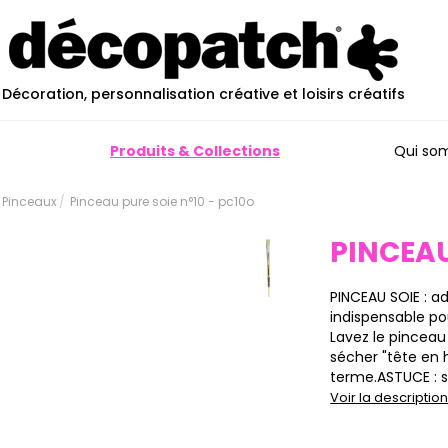
Décoration, personnalisation créative et loisirs créatifs
Produits & Collections
Qui so
 Pinceaux
Pinceau pure soie n°10 - pc10o
PINCEAU
PINCEAU SOIE : a
indispensable po
Lavez le pinceau 
sécher "tête en h
terme.ASTUCE : si
Voir la descripti