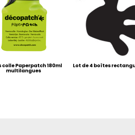
s colle Paperpatch 180ml
Lot de 4 boîtes rectangu
multilangues