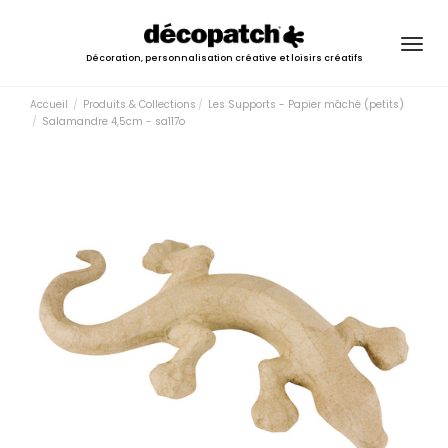
Togg
Décoration, personnalisation créative et loisirs créatifs
navig
Accueil
Produits & Collections
Les Supports - Papier mâché (petits)
Salamandre 4,5cm - sa117o