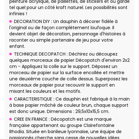
peinture acrylique, de paillettes, de stickers et ou gardé
tel quel pour un côté kraft naturel. Les possibilités sont
infinies !
DECORATION DIY : Un dauphin à décorer fidèle à
l'original ou de façon complétement loufoque. Il
devient objet de décoration, personnage d'histoires à
raconter ou simple partenaire de jeu pour votre
enfant.
TECHNIQUE DECOPATCH : Déchirez ou découpez
quelques morceaux de papier Décopatch d'environ 2x2
cm - Appliquez la colle sur le support. Déposez un
morceau de papier sur la surface encollée et mettre
une deuxième couche de colle dessus. Superposez les
morceaux de papier pour recouvrir le support en
mixant les couleurs et les motifs.
CARACTERISTIQUE : Ce dauphin est fabriqué à la main
à base papier mâché de couleur brun, chaque support
est donc unique. Dimensions : 29,5x10x15,5 cm.
CREE EN FRANCE : Décopatch est une marque
française appartenant au groupe Clairefontaine
Rhodia. Située en banlieue lyonnaise, une équipe de
passionnés cherche sans cesse de nouvelles idées