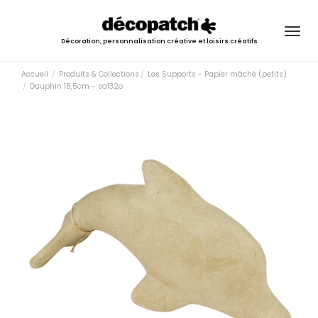
Togg
Décoration, personnalisation créative et loisirs créatifs
navig
Accueil
Produits & Collections
Les Supports - Papier mâché (petits)
Dauphin 15,5cm - sa132o