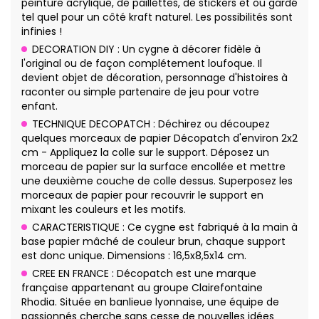
peinture acrylique, de paillettes, de stickers et ou gardé
tel quel pour un côté kraft naturel. Les possibilités sont
infinies !
DECORATION DIY : Un cygne à décorer fidèle à
l'original ou de façon complétement loufoque. Il
devient objet de décoration, personnage d'histoires à
raconter ou simple partenaire de jeu pour votre
enfant.
TECHNIQUE DECOPATCH : Déchirez ou découpez
quelques morceaux de papier Décopatch d'environ 2x2
cm - Appliquez la colle sur le support. Déposez un
morceau de papier sur la surface encollée et mettre
une deuxième couche de colle dessus. Superposez les
morceaux de papier pour recouvrir le support en
mixant les couleurs et les motifs.
CARACTERISTIQUE : Ce cygne est fabriqué à la main à
base papier mâché de couleur brun, chaque support
est donc unique. Dimensions : 16,5x8,5x14 cm.
CREE EN FRANCE : Décopatch est une marque
française appartenant au groupe Clairefontaine
Rhodia. Située en banlieue lyonnaise, une équipe de
passionnés cherche sans cesse de nouvelles idées