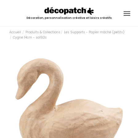
Togg
Décoration, personnalisation créative et loisirs créatifs
navig
Accueil
Produits & Collections
Les Supports - Papier mâché (petits)
Cygne 14cm - sa192c