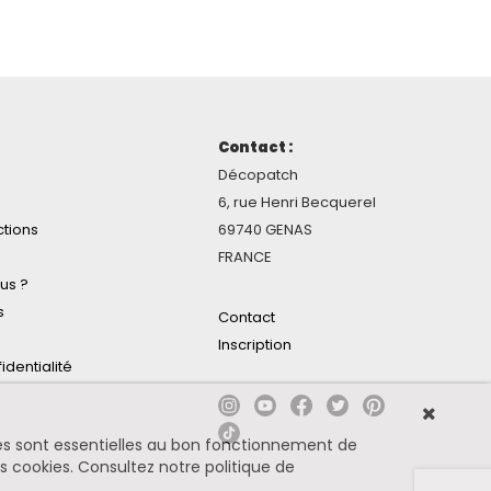
Contact :
Décopatch
6, rue Henri Becquerel
ctions
69740 GENAS
FRANCE
us ?
s
Contact
Inscription
identialité
ines sont essentielles au bon fonctionnement de
es cookies.
Consultez notre politique de