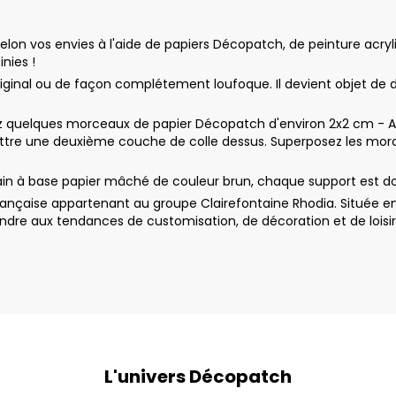
on vos envies à l'aide de papiers Décopatch, de peinture acryliqu
inies !
original ou de façon complétement loufoque. Il devient objet de 
uelques morceaux de papier Décopatch d'environ 2x2 cm - Appl
ttre une deuxième couche de colle dessus. Superposez les morc
ain à base papier mâché de couleur brun, chaque support est do
nçaise appartenant au groupe Clairefontaine Rhodia. Située en
dre aux tendances de customisation, de décoration et de loisir
L'univers Décopatch