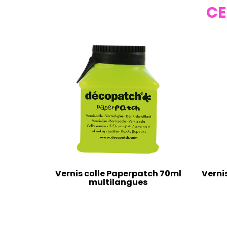
CE
Vernis colle Paperpatch 70ml
Verni
multilangues