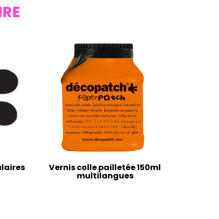
IRE
laires
Vernis colle pailletée 150ml
multilangues