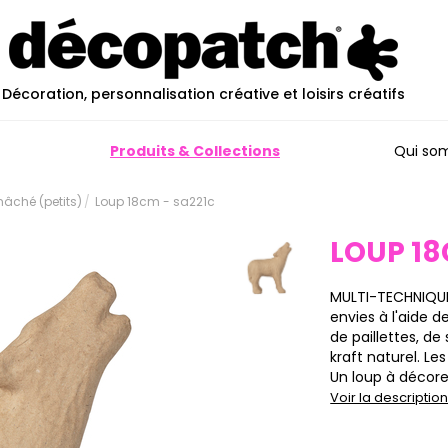
Décoration, personnalisation créative et loisirs créatifs
Produits & Collections
Qui so
mâché (petits)
Loup 18cm - sa221c
LOUP 1
MULTI-TECHNIQUES
envies à l'aide 
de paillettes, de
kraft naturel. Le
Un loup à décorer 
Voir la descripti