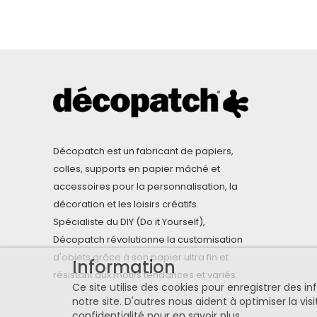
Décopatch est un fabricant de papiers,
colles, supports en papier mâché et
accessoires pour la personnalisation, la
décoration et les loisirs créatifs.
Spécialiste du DIY (Do it Yourself),
Décopatch révolutionne la customisation
d'objets grâce à son papier ultra fin et
Information
résistant aux motifs tendances et variés.
Ce site utilise des cookies pour enregistrer des 
notre site. D'autres nous aident à optimiser la visi
confidentialité pour en savoir plus
.