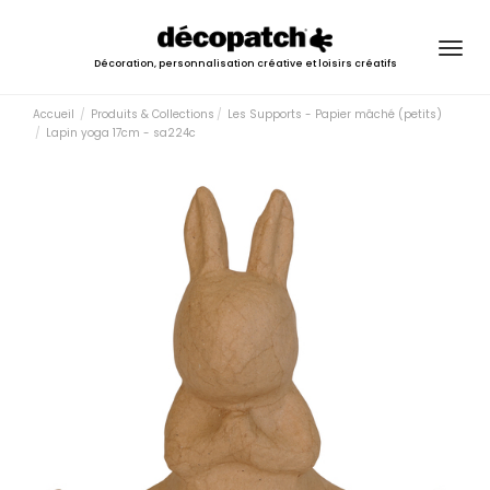
Togg
Décoration, personnalisation créative et loisirs créatifs
navig
Accueil
Produits & Collections
Les Supports - Papier mâché (petits)
Lapin yoga 17cm - sa224c