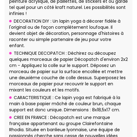
peinture acrylique, de paillettes, de stickers et ou gardé
tel quel pour un côté kraft naturel. Les possibilités sont
infinies !
DECORATION DIY : Un lapin yoga à décorer fidèle à
l'original ou de façon complétement loufoque. Il
devient objet de décoration, personnage d'histoires à
raconter ou simple partenaire de jeu pour votre
enfant.
TECHNIQUE DECOPATCH : Déchirez ou découpez
quelques morceaux de papier Décopatch d'environ 2x2
cm - Appliquez la colle sur le support. Déposez un
morceau de papier sur la surface encollée et mettre
une deuxième couche de colle dessus. Superposez les
morceaux de papier pour recouvrir le support en
mixant les couleurs et les motifs.
CARACTERISTIQUE : Ce lapin yoga est fabriqué à la
main à base papier mâché de couleur brun, chaque
support est donc unique. Dimensions : 8x18,5x17 cm.
CREE EN FRANCE : Décopatch est une marque
française appartenant au groupe Clairefontaine
Rhodia. Située en banlieue lyonnaise, une équipe de
passionnés cherche sans cesse de nouvelles idées