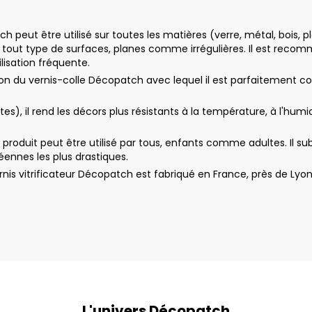
h peut être utilisé sur toutes les matières (verre, métal, bois, p
tout type de surfaces, planes comme irrégulières. Il est recom
lisation fréquente.
tion du vernis-colle Décopatch avec lequel il est parfaitement
es), il rend les décors plus résistants à la température, à l'hum
 produit peut être utilisé par tous, enfants comme adultes. Il su
nnes les plus drastiques.
vernis vitrificateur Décopatch est fabriqué en France, près de L
L'univers Décopatch