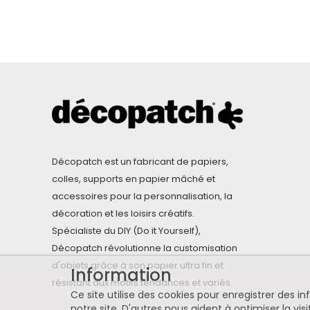
Décopatch est un fabricant de papiers,
colles, supports en papier mâché et
accessoires pour la personnalisation, la
décoration et les loisirs créatifs.
Spécialiste du DIY (Do it Yourself),
Décopatch révolutionne la customisation
d'objets grâce à son papier ultra fin et
Information
résistant aux motifs tendances et variés.
Ce site utilise des cookies pour enregistrer des 
notre site. D'autres nous aident à optimiser la visi