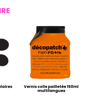
IRE
laires
Vernis colle pailletée 150ml
multilangues