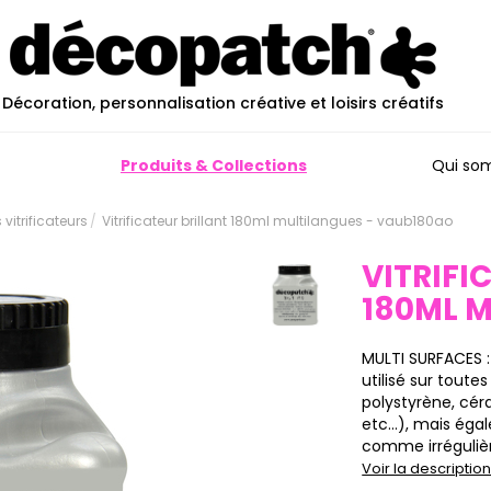
Décoration, personnalisation créative et loisirs créatifs
Produits & Collections
Qui so
 vitrificateurs
Vitrificateur brillant 180ml multilangues - vaub180ao
VITRIFI
180ML 
MULTI SURFACES :
utilisé sur toutes
polystyrène, cér
etc…), mais égal
comme irrégulièr
Voir la descripti