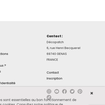
Contact :
Décopatch
6, rue Henri Becquerel
ctions
69740 GENAS
FRANCE
us ?
s
Contact
Inscription
identialité
ines sont essentielles au bon fonctionnement de
es cookies.
Consultez notre politique de