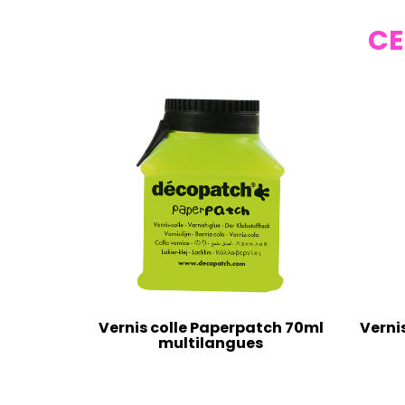
CE
Vernis colle Paperpatch 70ml
Verni
multilangues