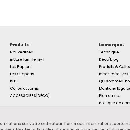
Produits :
La marque :
Nouveautés
Technique
intitulé famille niv 1
Déco'blog
Les Papiers
Produits & Colle
Les Supports
Idées créatives
KITS
Qui sommes-no
Colles et vernis
Mentions légale
ACCESSOIRES[DÉCO]
Plan du site
Politique de conf
informations sur votre ordinateur. Parmi ces informations, certa
te des utilisateurs. En utilisant ce site, vous acceptez d'utiliser c