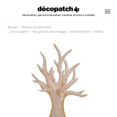
Togg
Décoration, personnalisation créative et loisirs créatifs
navig
Accueil
Produits & Collections
Les Supports - Très grands personnages
Arbre 3D 160cm - xla03o