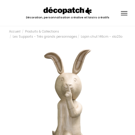
Togg
Décoration, personnalisation créative et loisirs créatifs
navig
Accueil
Produits & Collections
Les Supports - Très grands personnages
Lapin chut 146cm - xla23o