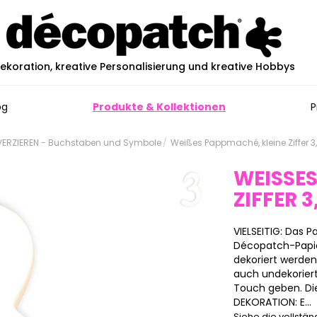
ekoration, kreative Personalisierung und kreative Hobbys
og
Produkte & Kollektionen
P
ERZIEREN - Buchstaben und Symbole
Weißes Pappmaché, kleine Ziffer 
WEISSES
IFFER 3,
VIELSEITIG: Das
Décopatch-Papier
dekoriert werde
auch undekoriert
Touch geben. Die
DEKORATION: E...
Siehe die vollstä