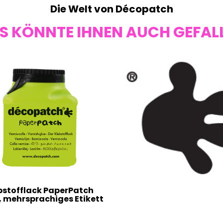
Die Welt von Décopatch
S KÖNNTE IHNEN AUCH GEFAL
bstofflack PaperPatch
, mehrsprachiges Etikett