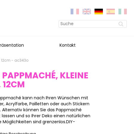
räsentation
Kontakt
3, 12cm - ac343o
 PAPPMACHÉ, KLEINE Z
 12CM
 Pappmaché kann nach Ihren Wünschen mit
, Acrylfarbe, Pailletten oder auch Stickern
n. Alternativ können Sie das Pappmaché
 lassen und so Ihrer Deko einen natürlichen
 Möglichkeiten sind grenzenlos.DIY-
ndige Beschreibung