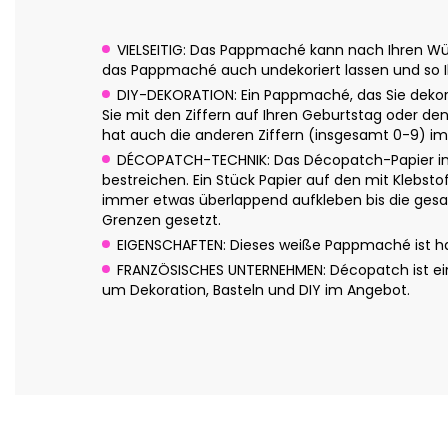
VIELSEITIG: Das Pappmaché kann nach Ihren Wün
das Pappmaché auch undekoriert lassen und so Ih
DIY-DEKORATION: Ein Pappmaché, das Sie dekori
Sie mit den Ziffern auf Ihren Geburtstag oder d
hat auch die anderen Ziffern (insgesamt 0-9) i
DÉCOPATCH-TECHNIK: Das Décopatch-Papier in c
bestreichen. Ein Stück Papier auf den mit Klebsto
immer etwas überlappend aufkleben bis die gesam
Grenzen gesetzt.
EIGENSCHAFTEN: Dieses weiße Pappmaché ist hand
FRANZÖSISCHES UNTERNEHMEN: Décopatch ist eine
um Dekoration, Basteln und DIY im Angebot.