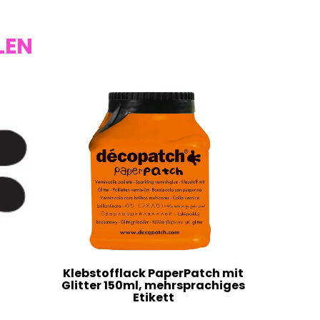
LEN
Klebstofflack PaperPatch mit
Glitter 150ml, mehrsprachiges
Etikett