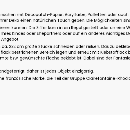
schen mit Décopatch-Papier, Acrylfarbe, Pailletten oder auch St
rer Deko einen natürlichen Touch geben. Die Möglichkeiten sin
eren können. Die Ziffer kann in ein Regal gestellt oder an ei
en Ihres Kindes oder Ehepartners oder auf ein anderes wichtig
m Angebot.
a. 2x2 cm große Stücke schneiden oder reißen. Das zu beklebe
fflack bestrichenen Bereich legen und erneut mit Klebstofflack b
te bzw. gewünschte Fläche beklebt ist. Dabei sind der Fantasie 
gefertigt, daher ist jedes Objekt einzigartig.
 französische Marke, die Teil der Gruppe Clairefontaine-Rhodi