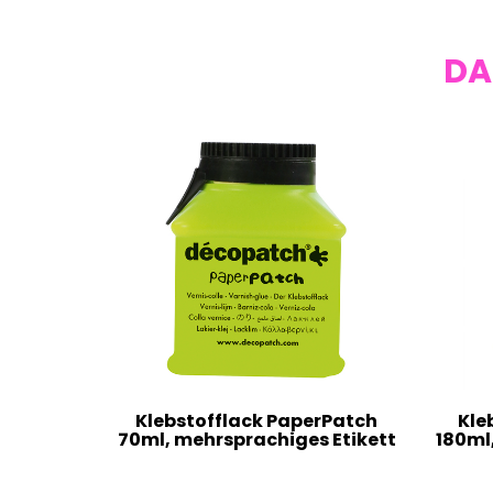
DA
Klebstofflack PaperPatch
Kle
70ml, mehrsprachiges Etikett
180ml