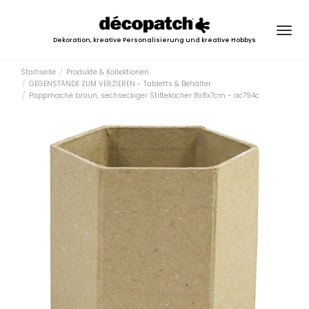
Togg
Dekoration, kreative Personalisierung und kreative Hobbys
navig
Startseite
Produkte & Kollektionen
GEGENSTÄNDE ZUM VERZIEREN - Tabletts & Behälter
Pappmaché braun, sechseckiger Stifteköcher 8x8x7cm - ac794c