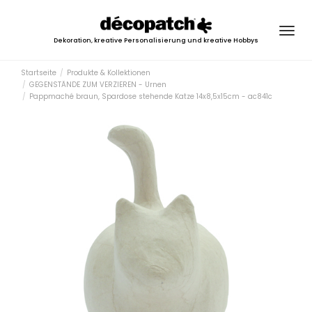
Togg
Dekoration, kreative Personalisierung und kreative Hobbys
navig
Startseite
Produkte & Kollektionen
GEGENSTÄNDE ZUM VERZIEREN - Urnen
Pappmaché braun, Spardose stehende Katze 14x8,5x15cm - ac841c