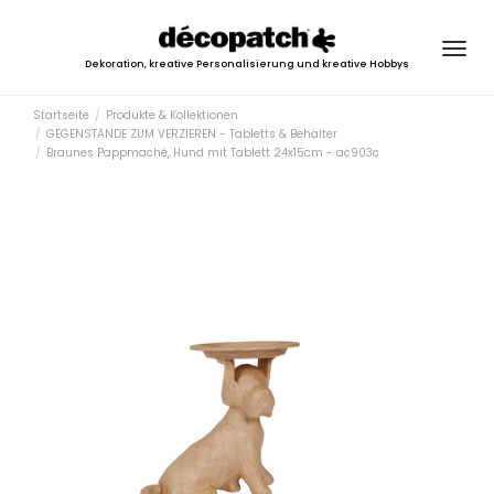
Togg
Dekoration, kreative Personalisierung und kreative Hobbys
navig
Startseite
Produkte & Kollektionen
GEGENSTÄNDE ZUM VERZIEREN - Tabletts & Behälter
Braunes Pappmaché, Hund mit Tablett 24x15cm - ac903c