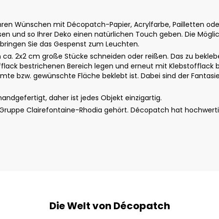
 Wünschen mit Décopatch-Papier, Acrylfarbe, Pailletten oder 
 und so Ihrer Deko einen natürlichen Touch geben. Die Möglichk
 bringen Sie das Gespenst zum Leuchten.
a. 2x2 cm große Stücke schneiden oder reißen. Das zu beklebe
fflack bestrichenen Bereich legen und erneut mit Klebstofflack b
te bzw. gewünschte Fläche beklebt ist. Dabei sind der Fantasie 
dgefertigt, daher ist jedes Objekt einzigartig.
r Gruppe Clairefontaine-Rhodia gehört. Décopatch hat hochwert
Die Welt von Décopatch