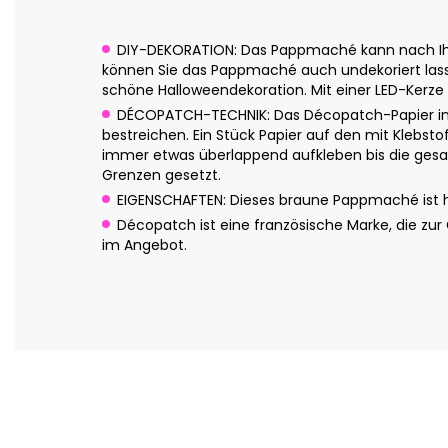
DIY-DEKORATION: Das Pappmaché kann nach Ihren
können Sie das Pappmaché auch undekoriert lassen
schöne Halloweendekoration. Mit einer LED-Kerze
DÉCOPATCH-TECHNIK: Das Décopatch-Papier in c
bestreichen. Ein Stück Papier auf den mit Klebsto
immer etwas überlappend aufkleben bis die gesam
Grenzen gesetzt.
EIGENSCHAFTEN: Dieses braune Pappmaché ist han
Décopatch ist eine französische Marke, die zu
im Angebot.