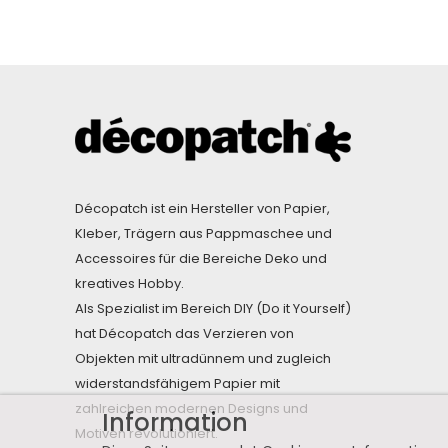
Décopatch ist ein Hersteller von Papier,
Kleber, Trägern aus Pappmaschee und
Accessoires für die Bereiche Deko und
kreatives Hobby.
Als Spezialist im Bereich DIY (Do it Yourself)
hat Décopatch das Verzieren von
Objekten mit ultradünnem und zugleich
widerstandsfähigem Papier mit
zahlreichen modernen Designs und
Information
Motiven revolutioniert.