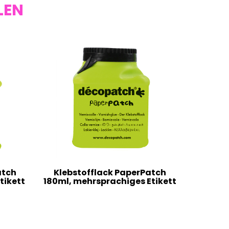
LEN
atch
Klebstofflack PaperPatch
tikett
180ml, mehrsprachiges Etikett