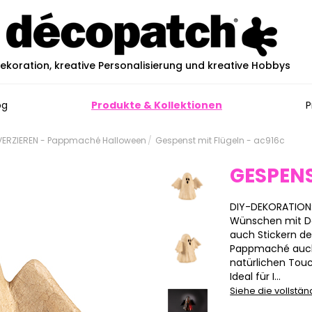
ekoration, kreative Personalisierung und kreative Hobbys
og
Produkte & Kollektionen
P
ERZIEREN - Pappmaché Halloween
Gespenst mit Flügeln - ac916c
GESPENS
DIY-DEKORATION
Wünschen mit Déc
auch Stickern de
Pappmaché auch 
natürlichen Touc
Ideal für I...
Siehe die vollstä