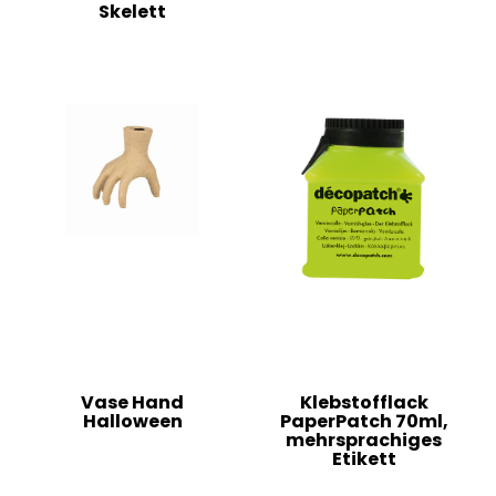
Skelett
Vase Hand
Klebstofflack
Halloween
PaperPatch 70ml,
mehrsprachiges
Etikett