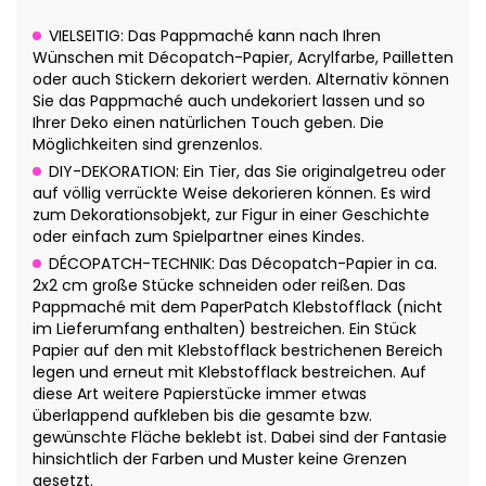
VIELSEITIG: Das Pappmaché kann nach Ihren
Wünschen mit Décopatch-Papier, Acrylfarbe, Pailletten
oder auch Stickern dekoriert werden. Alternativ können
Sie das Pappmaché auch undekoriert lassen und so
Ihrer Deko einen natürlichen Touch geben. Die
Möglichkeiten sind grenzenlos.
DIY-DEKORATION: Ein Tier, das Sie originalgetreu oder
auf völlig verrückte Weise dekorieren können. Es wird
zum Dekorationsobjekt, zur Figur in einer Geschichte
oder einfach zum Spielpartner eines Kindes.
DÉCOPATCH-TECHNIK: Das Décopatch-Papier in ca.
2x2 cm große Stücke schneiden oder reißen. Das
Pappmaché mit dem PaperPatch Klebstofflack (nicht
im Lieferumfang enthalten) bestreichen. Ein Stück
Papier auf den mit Klebstofflack bestrichenen Bereich
legen und erneut mit Klebstofflack bestreichen. Auf
diese Art weitere Papierstücke immer etwas
überlappend aufkleben bis die gesamte bzw.
gewünschte Fläche beklebt ist. Dabei sind der Fantasie
hinsichtlich der Farben und Muster keine Grenzen
gesetzt.