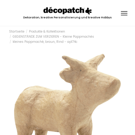
Togg
Dekoration, kreative Personalisierung und kreative Hobbys
navig
Startseite
Produkte & Kollektionen
GEGENSTÄNDE ZUM VERZIEREN - Kleine Pappmachés
kleines Pappmaché, braun, Rind - ap174c