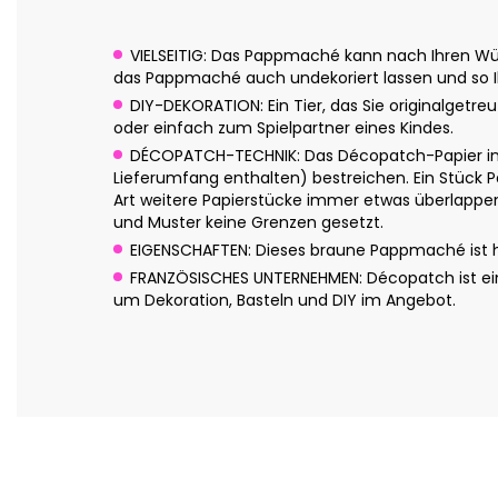
VIELSEITIG: Das Pappmaché kann nach Ihren Wün
das Pappmaché auch undekoriert lassen und so Ih
DIY-DEKORATION: Ein Tier, das Sie originalgetre
oder einfach zum Spielpartner eines Kindes.
DÉCOPATCH-TECHNIK: Das Décopatch-Papier in 
Lieferumfang enthalten) bestreichen. Ein Stück P
Art weitere Papierstücke immer etwas überlappend
und Muster keine Grenzen gesetzt.
EIGENSCHAFTEN: Dieses braune Pappmaché ist han
FRANZÖSISCHES UNTERNEHMEN: Décopatch ist eine
um Dekoration, Basteln und DIY im Angebot.