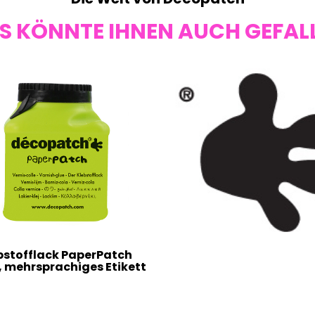
S KÖNNTE IHNEN AUCH GEFAL
bstofflack PaperPatch
, mehrsprachiges Etikett