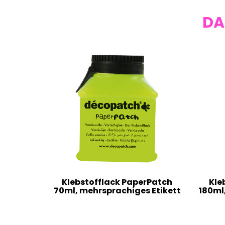
DA
Klebstofflack PaperPatch
Kle
70ml, mehrsprachiges Etikett
180ml