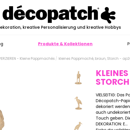
ekoration, kreative Personalisierung und kreative Hobbys
og
Produkte & Kollektionen
P
ERZIEREN - Kleine Pappmachés
kleines Pappmaché, braun, Storch - ap
KLEINES
STORCH
VIELSEITIG: Das
Décopatch-Papier
dekoriert werde
auch undekoriert
Touch geben. Die
DEKORATION: E...
Siehe die vollstä