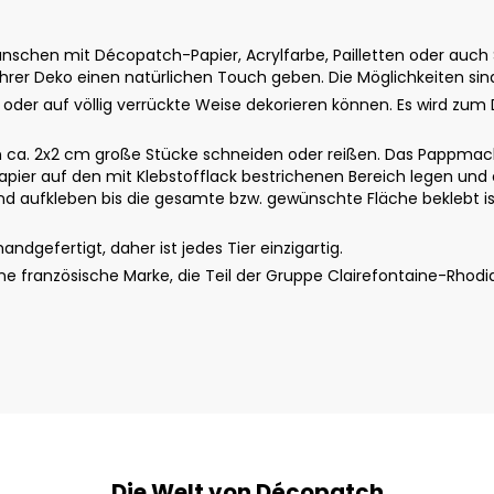
schen mit Décopatch-Papier, Acrylfarbe, Pailletten oder auch St
rer Deko einen natürlichen Touch geben. Die Möglichkeiten sin
u oder auf völlig verrückte Weise dekorieren können. Es wird zum 
ca. 2x2 cm große Stücke schneiden oder reißen. Das Pappmach
apier auf den mit Klebstofflack bestrichenen Bereich legen und 
 aufkleben bis die gesamte bzw. gewünschte Fläche beklebt ist.
dgefertigt, daher ist jedes Tier einzigartig.
 französische Marke, die Teil der Gruppe Clairefontaine-Rhodi
Die Welt von Décopatch