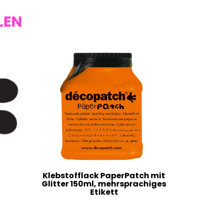
LEN
Klebstofflack PaperPatch mit
Glitter 150ml, mehrsprachiges
Etikett