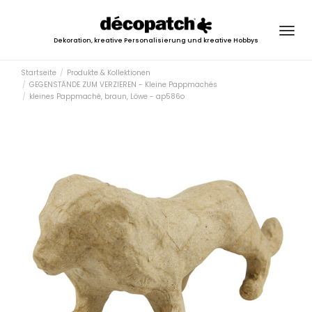
Togg
Dekoration, kreative Personalisierung und kreative Hobbys
navig
Startseite
Produkte & Kollektionen
GEGENSTÄNDE ZUM VERZIEREN - Kleine Pappmachés
kleines Pappmaché, braun, Löwe - ap586o