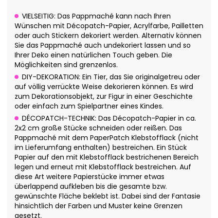
VIELSEITIG: Das Pappmaché kann nach Ihren
Wünschen mit Décopatch-Papier, Acrylfarbe, Pailletten
oder auch Stickern dekoriert werden. Alternativ können
Sie das Pappmaché auch undekoriert lassen und so
Ihrer Deko einen natürlichen Touch geben. Die
Möglichkeiten sind grenzenlos.
DIY-DEKORATION: Ein Tier, das Sie originalgetreu oder
auf völlig verrückte Weise dekorieren können. Es wird
zum Dekorationsobjekt, zur Figur in einer Geschichte
oder einfach zum Spielpartner eines Kindes.
DÉCOPATCH-TECHNIK: Das Décopatch-Papier in ca.
2x2 cm große Stücke schneiden oder reißen. Das
Pappmaché mit dem PaperPatch Klebstofflack (nicht
im Lieferumfang enthalten) bestreichen. Ein Stück
Papier auf den mit Klebstofflack bestrichenen Bereich
legen und erneut mit Klebstofflack bestreichen. Auf
diese Art weitere Papierstücke immer etwas
überlappend aufkleben bis die gesamte bzw.
gewünschte Fläche beklebt ist. Dabei sind der Fantasie
hinsichtlich der Farben und Muster keine Grenzen
gesetzt.