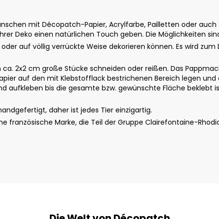
schen mit Décopatch-Papier, Acrylfarbe, Pailletten oder auch St
rer Deko einen natürlichen Touch geben. Die Möglichkeiten sin
u oder auf völlig verrückte Weise dekorieren können. Es wird zum 
ca. 2x2 cm große Stücke schneiden oder reißen. Das Pappmach
apier auf den mit Klebstofflack bestrichenen Bereich legen und 
 aufkleben bis die gesamte bzw. gewünschte Fläche beklebt ist.
dgefertigt, daher ist jedes Tier einzigartig.
 französische Marke, die Teil der Gruppe Clairefontaine-Rhodi
Die Welt von Décopatch