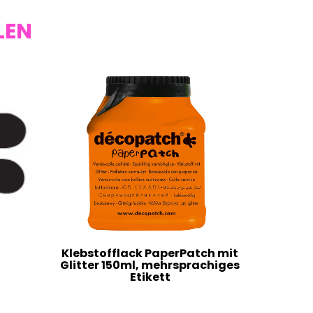
LEN
Klebstofflack PaperPatch mit
Glitter 150ml, mehrsprachiges
Etikett