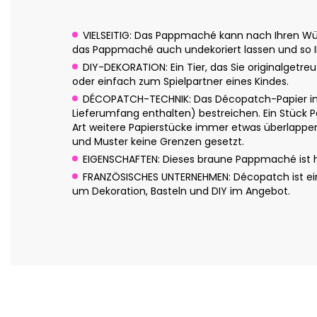
VIELSEITIG: Das Pappmaché kann nach Ihren Wün
das Pappmaché auch undekoriert lassen und so Ih
DIY-DEKORATION: Ein Tier, das Sie originalgetre
oder einfach zum Spielpartner eines Kindes.
DÉCOPATCH-TECHNIK: Das Décopatch-Papier in 
Lieferumfang enthalten) bestreichen. Ein Stück P
Art weitere Papierstücke immer etwas überlappend
und Muster keine Grenzen gesetzt.
EIGENSCHAFTEN: Dieses braune Pappmaché ist han
FRANZÖSISCHES UNTERNEHMEN: Décopatch ist eine
um Dekoration, Basteln und DIY im Angebot.