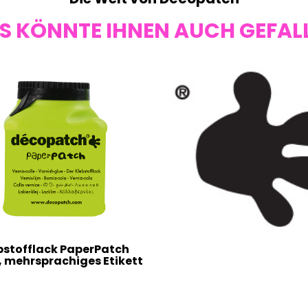
S KÖNNTE IHNEN AUCH GEFAL
bstofflack PaperPatch
, mehrsprachiges Etikett