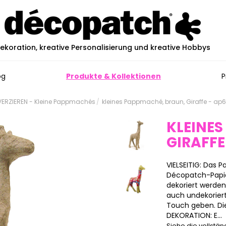
ekoration, kreative Personalisierung und kreative Hobbys
og
Produkte & Kollektionen
P
ERZIEREN - Kleine Pappmachés
kleines Pappmaché, braun, Giraffe - ap
KLEINES
GIRAFFE
VIELSEITIG: Das
Décopatch-Papier
dekoriert werde
auch undekoriert
Touch geben. Die
DEKORATION: E...
Siehe die vollstä