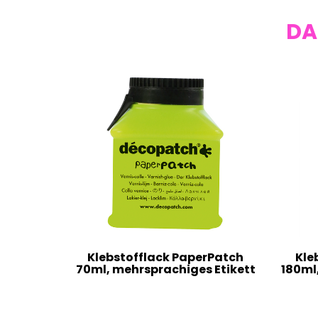
DA
Klebstofflack PaperPatch
Kle
70ml, mehrsprachiges Etikett
180ml