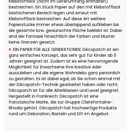
Klebstofflack (nicht im Lieferumfang enthalten)
bestreichen. Ein Stück Papier auf den mit Klebstofflack
bestrichenen Bereich legen und erneut mit
Klebstofflack bestreichen. Auf diese Art weitere
Papierstücke immer etwas überlappend aufkleben bis
die gesamte bzw. gewünschte Fläche beklebt ist. Dabei
sind der Fantasie hinsichtlich der Farben und Muster
keine Grenzen gesetzt.
EIN PAPIER FÜR ALLE GENERATIONEN: Décopatch ist ein
ganz einfaches Konzept, das sehr gut für Kinder ab 5
Jahren geeignet ist. Zudem ist es eine hervorragende
Möglichkeit für Erwachsene ihre kreative Ader
auszuleben und die eigene Wohndeko ganz persönlich
zu gestalten. Es ist dabei egal, ob Sie schon einmal mit
der Décopatch-Technik gearbeitet haben oder nicht.
Décopatch ist für alle Alterklassen und Level geeignet.
Hergestellt in Frankreich: Décopatch ist eine
französische Marke, die zur Gruppe Clairefontaine-
Rhodia gehört. Décopatch hat hochwertige Produkte
rund um Dekoration, Basteln und DIY im Angebot.