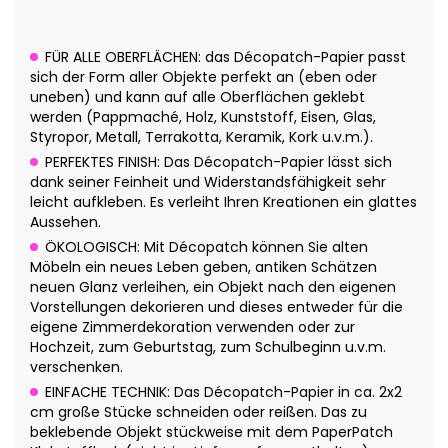
FÜR ALLE OBERFLÄCHEN: das Décopatch-Papier passt
sich der Form aller Objekte perfekt an (eben oder
uneben) und kann auf alle Oberflächen geklebt
werden (Pappmaché, Holz, Kunststoff, Eisen, Glas,
Styropor, Metall, Terrakotta, Keramik, Kork u.v.m.).
PERFEKTES FINISH: Das Décopatch-Papier lässt sich
dank seiner Feinheit und Widerstandsfähigkeit sehr
leicht aufkleben. Es verleiht Ihren Kreationen ein glattes
Aussehen.
ÖKOLOGISCH: Mit Décopatch können Sie alten
Möbeln ein neues Leben geben, antiken Schätzen
neuen Glanz verleihen, ein Objekt nach den eigenen
Vorstellungen dekorieren und dieses entweder für die
eigene Zimmerdekoration verwenden oder zur
Hochzeit, zum Geburtstag, zum Schulbeginn u.v.m.
verschenken.
EINFACHE TECHNIK: Das Décopatch-Papier in ca. 2x2
cm große Stücke schneiden oder reißen. Das zu
beklebende Objekt stückweise mit dem PaperPatch