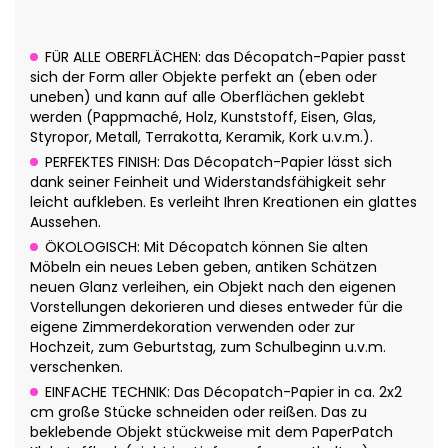
FÜR ALLE OBERFLÄCHEN: das Décopatch-Papier passt
sich der Form aller Objekte perfekt an (eben oder
uneben) und kann auf alle Oberflächen geklebt
werden (Pappmaché, Holz, Kunststoff, Eisen, Glas,
Styropor, Metall, Terrakotta, Keramik, Kork u.v.m.).
PERFEKTES FINISH: Das Décopatch-Papier lässt sich
dank seiner Feinheit und Widerstandsfähigkeit sehr
leicht aufkleben. Es verleiht Ihren Kreationen ein glattes
Aussehen.
ÖKOLOGISCH: Mit Décopatch können Sie alten
Möbeln ein neues Leben geben, antiken Schätzen
neuen Glanz verleihen, ein Objekt nach den eigenen
Vorstellungen dekorieren und dieses entweder für die
eigene Zimmerdekoration verwenden oder zur
Hochzeit, zum Geburtstag, zum Schulbeginn u.v.m.
verschenken.
EINFACHE TECHNIK: Das Décopatch-Papier in ca. 2x2
cm große Stücke schneiden oder reißen. Das zu
beklebende Objekt stückweise mit dem PaperPatch