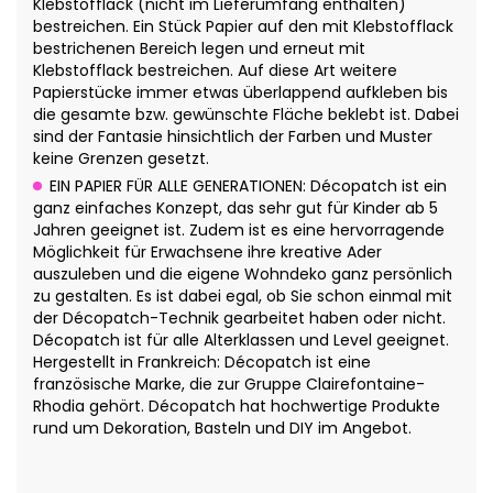
Klebstofflack (nicht im Lieferumfang enthalten)
bestreichen. Ein Stück Papier auf den mit Klebstofflack
bestrichenen Bereich legen und erneut mit
Klebstofflack bestreichen. Auf diese Art weitere
Papierstücke immer etwas überlappend aufkleben bis
die gesamte bzw. gewünschte Fläche beklebt ist. Dabei
sind der Fantasie hinsichtlich der Farben und Muster
keine Grenzen gesetzt.
EIN PAPIER FÜR ALLE GENERATIONEN: Décopatch ist ein
ganz einfaches Konzept, das sehr gut für Kinder ab 5
Jahren geeignet ist. Zudem ist es eine hervorragende
Möglichkeit für Erwachsene ihre kreative Ader
auszuleben und die eigene Wohndeko ganz persönlich
zu gestalten. Es ist dabei egal, ob Sie schon einmal mit
der Décopatch-Technik gearbeitet haben oder nicht.
Décopatch ist für alle Alterklassen und Level geeignet.
Hergestellt in Frankreich: Décopatch ist eine
französische Marke, die zur Gruppe Clairefontaine-
Rhodia gehört. Décopatch hat hochwertige Produkte
rund um Dekoration, Basteln und DIY im Angebot.