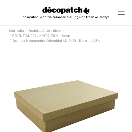
Togg
Dekoration, kreative Personalisierung und kreative Hobbys
navig
Startseite
Produkte & Kollektionen
GEGENSTÄNDE ZUM VERZIEREN - Boxen
Braunes Pappmaché, Schachtel A5 15x21x4,5 cm - bt031o