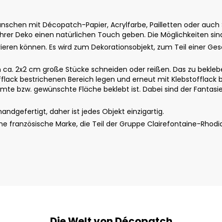
schen mit Décopatch-Papier, Acrylfarbe, Pailletten oder auch St
rer Deko einen natürlichen Touch geben. Die Möglichkeiten sin
ieren können. Es wird zum Dekorationsobjekt, zum Teil einer G
a. 2x2 cm große Stücke schneiden oder reißen. Das zu beklebe
fflack bestrichenen Bereich legen und erneut mit Klebstofflack b
te bzw. gewünschte Fläche beklebt ist. Dabei sind der Fantasie 
dgefertigt, daher ist jedes Objekt einzigartig.
 französische Marke, die Teil der Gruppe Clairefontaine-Rhodi
Die Welt von Décopatch