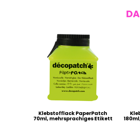
DA
Klebstofflack PaperPatch
Kle
70ml, mehrsprachiges Etikett
180ml