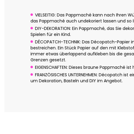
VIELSEITIG: Das Pappmaché kann nach Ihren Wün
das Pappmaché auch undekoriert lassen und so Ih
DIY-DEKORATION: Ein Pappmaché, das Sie dekor
Spielen für ein Kind.
DÉCOPATCH-TECHNIK: Das Décopatch-Papier in c
bestreichen. Ein Stück Papier auf den mit Klebsto
immer etwas überlappend aufkleben bis die gesam
Grenzen gesetzt.
EIGENSCHAFTEN: Dieses braune Pappmaché ist han
FRANZÖSISCHES UNTERNEHMEN: Décopatch ist eine
um Dekoration, Basteln und DIY im Angebot.