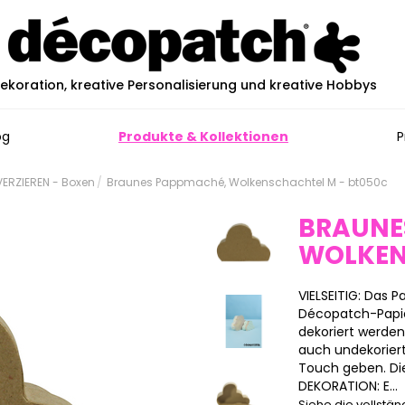
ekoration, kreative Personalisierung und kreative Hobbys
og
Produkte & Kollektionen
P
ERZIEREN - Boxen
Braunes Pappmaché, Wolkenschachtel M - bt050c
BRAUNE
WOLKEN
VIELSEITIG: Das
Décopatch-Papier
dekoriert werde
auch undekoriert
Touch geben. Die
DEKORATION: E...
Siehe die vollstä