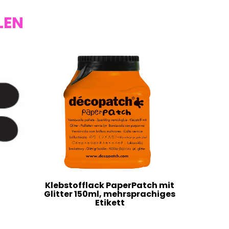
LEN
Klebstofflack PaperPatch mit
Glitter 150ml, mehrsprachiges
Etikett