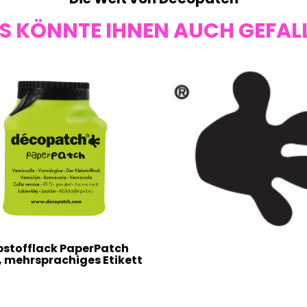
S KÖNNTE IHNEN AUCH GEFAL
bstofflack PaperPatch
, mehrsprachiges Etikett