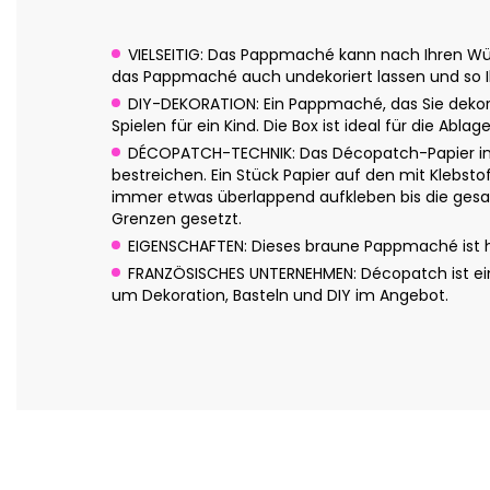
VIELSEITIG: Das Pappmaché kann nach Ihren Wün
das Pappmaché auch undekoriert lassen und so Ih
DIY-DEKORATION: Ein Pappmaché, das Sie dekor
Spielen für ein Kind. Die Box ist ideal für die Abl
DÉCOPATCH-TECHNIK: Das Décopatch-Papier in c
bestreichen. Ein Stück Papier auf den mit Klebsto
immer etwas überlappend aufkleben bis die gesam
Grenzen gesetzt.
EIGENSCHAFTEN: Dieses braune Pappmaché ist han
FRANZÖSISCHES UNTERNEHMEN: Décopatch ist eine
um Dekoration, Basteln und DIY im Angebot.