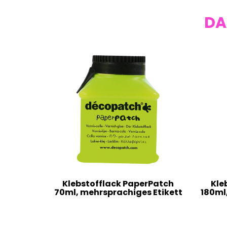
DA
Klebstofflack PaperPatch
Kle
70ml, mehrsprachiges Etikett
180ml