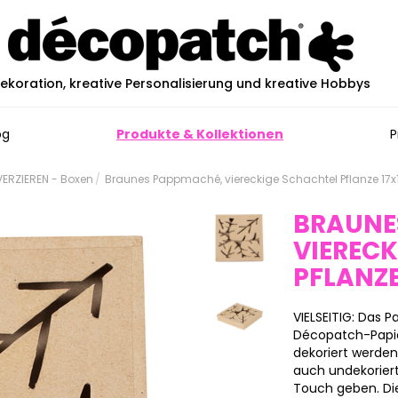
ekoration, kreative Personalisierung und kreative Hobbys
og
Produkte & Kollektionen
P
ERZIEREN - Boxen
Braunes Pappmaché, viereckige Schachtel Pflanze 17
BRAUNE
VIEREC
PFLANZ
VIELSEITIG: Das
Décopatch-Papier
dekoriert werde
auch undekoriert
Touch geben. Die