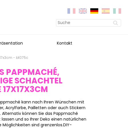
räsentation
Kontakt
x17x3cm - bt075c
S PAPPMACHÉ,
KIGE SCHACHTEL
E 17X17X3CM
 Pappmaché kann nach Ihren Wünschen mit
, Acrylfarbe, Pailletten oder auch Stickern
n. Alternativ können Sie das Pappmaché
 lassen und so Ihrer Deko einen natürlichen
 Möglichkeiten sind grenzenlos.DIY-