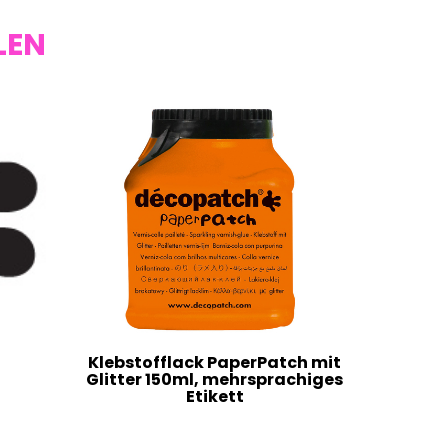
LEN
Klebstofflack PaperPatch mit
Glitter 150ml, mehrsprachiges
Etikett