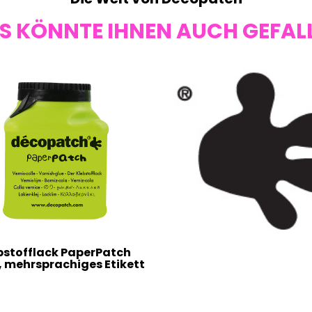
S KÖNNTE IHNEN AUCH GEFAL
bstofflack PaperPatch
, mehrsprachiges Etikett