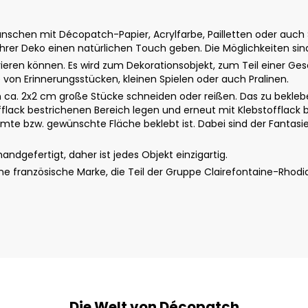
schen mit Décopatch-Papier, Acrylfarbe, Pailletten oder auch St
rer Deko einen natürlichen Touch geben. Die Möglichkeiten sin
ieren können. Es wird zum Dekorationsobjekt, zum Teil einer G
age von Erinnerungsstücken, kleinen Spielen oder auch Pralinen.
a. 2x2 cm große Stücke schneiden oder reißen. Das zu beklebe
fflack bestrichenen Bereich legen und erneut mit Klebstofflack b
te bzw. gewünschte Fläche beklebt ist. Dabei sind der Fantasie 
dgefertigt, daher ist jedes Objekt einzigartig.
 französische Marke, die Teil der Gruppe Clairefontaine-Rhodi
Die Welt von Décopatch