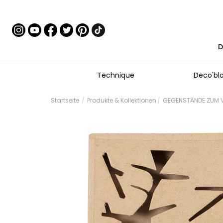
D
Technique
Deco'bl
Startseite
Produkte & Kollektionen
GEGENSTÄNDE ZUM V