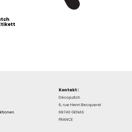
atch
tikett
Kontakt :
Décopatch
6, rue Henri Becquerel
ektionen
69740 GENAS
FRANCE