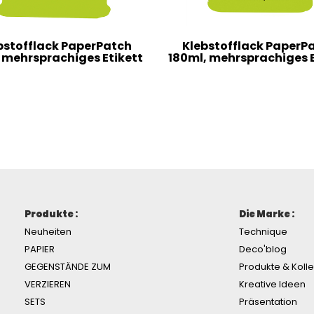
bstofflack PaperPatch
Klebstofflack PaperP
 mehrsprachiges Etikett
180ml, mehrsprachiges E
Produkte :
Die Marke :
Neuheiten
Technique
PAPIER
Deco'blog
GEGENSTÄNDE ZUM
Produkte & Koll
VERZIEREN
Kreative Ideen
SETS
Präsentation