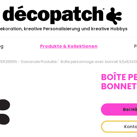
ekoration, kreative Personalisierung und kreative Hobbys
og
Produkte & Kollektionen
P
RZIEREN - Saisonale Produkte
Boîte personnage avec bonnet 9,5x8,5x1
BOÎTE 
BONNET 
Bei H
Konta