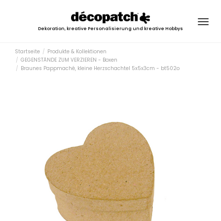
Togg
Dekoration, kreative Personalisierung und kreative Hobbys
navig
Startseite
Produkte & Kollektionen
GEGENSTÄNDE ZUM VERZIEREN - Boxen
Braunes Pappmaché, kleine Herzschachtel 5x5x3cm - bt502o